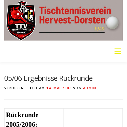
Zum
Inhalt
springen
Menü
VEREIN
MANNSCHAFTEN
JUGEND
05/06 Ergebnisse Rückrunde
VERÖFFENTLICHT AM
14. MAI 2006
VON
ADMIN
PING PONG PARKINSON
GALERIE
LINKS
Rückrunde
SOCIAL MEDIA
TT-NEWS
WER SPIELT HEUTE?
2005/2006: