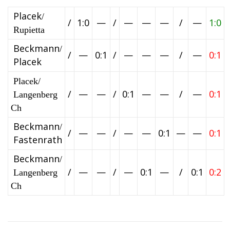
Placek
/
/
1:0
—
/
—
—
—
/
—
1:0
Rupietta
Beckmann
/
/
—
0:1
/
—
—
—
/
—
0:1
Placek
Placek/
/
—
—
/
0:1
—
—
/
—
0:1
Langenberg
Ch
Beckmann
/
/
—
—
/
—
—
0:1
—
—
0:1
Fastenrath
Beckmann
/
/
—
—
/
—
0:1
—
/
0:1
0:2
Langenberg
Ch