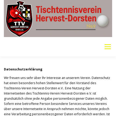
Zum
Inhalt
springen
Menü
VEREIN
MANNSCHAFTEN
JUGEND
Datenschutzerklärung
Wir freuen uns sehr über Ihr Interesse an unserem Verein. Datenschutz
hat einen besonders hohen Stellenwert für den Vorstand des
PING PONG PARKINSON
GALERIE
LINKS
Tischtennis-Verein Hervest-Dorsten e.V.. Eine Nutzung der
Internetseiten des Tischtennis-Verein Hervest-Dorsten e.V. ist
grundsätzlich ohne jede Angabe personenbezogener Daten möglich.
Sofern eine betroffene Person besondere Services unseres Vereins
SOCIAL MEDIA
TT-NEWS
WER SPIELT HEUTE?
über unsere Internetseite in Anspruch nehmen möchte, könnte jedoch
eine Verarbeitung personenbezogener Daten erforderlich werden. Ist