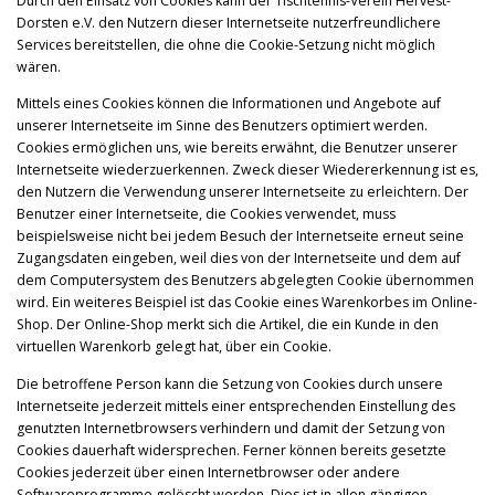
Durch den Einsatz von Cookies kann der Tischtennis-Verein Hervest-
Dorsten e.V. den Nutzern dieser Internetseite nutzerfreundlichere
Services bereitstellen, die ohne die Cookie-Setzung nicht möglich
wären.
Mittels eines Cookies können die Informationen und Angebote auf
unserer Internetseite im Sinne des Benutzers optimiert werden.
Cookies ermöglichen uns, wie bereits erwähnt, die Benutzer unserer
Internetseite wiederzuerkennen. Zweck dieser Wiedererkennung ist es,
den Nutzern die Verwendung unserer Internetseite zu erleichtern. Der
Benutzer einer Internetseite, die Cookies verwendet, muss
beispielsweise nicht bei jedem Besuch der Internetseite erneut seine
Zugangsdaten eingeben, weil dies von der Internetseite und dem auf
dem Computersystem des Benutzers abgelegten Cookie übernommen
wird. Ein weiteres Beispiel ist das Cookie eines Warenkorbes im Online-
Shop. Der Online-Shop merkt sich die Artikel, die ein Kunde in den
virtuellen Warenkorb gelegt hat, über ein Cookie.
Die betroffene Person kann die Setzung von Cookies durch unsere
Internetseite jederzeit mittels einer entsprechenden Einstellung des
genutzten Internetbrowsers verhindern und damit der Setzung von
Cookies dauerhaft widersprechen. Ferner können bereits gesetzte
Cookies jederzeit über einen Internetbrowser oder andere
Softwareprogramme gelöscht werden. Dies ist in allen gängigen