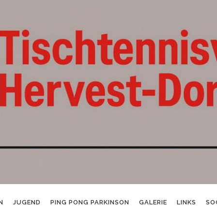
N
JUGEND
PING PONG PARKINSON
GALERIE
LINKS
SO