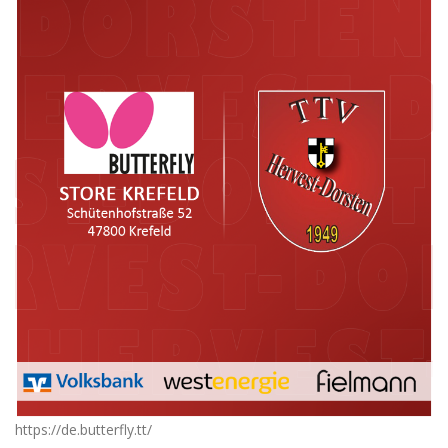
https://de.butterfly.tt/