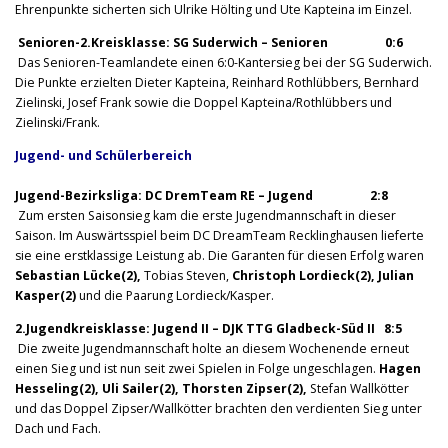
Ehrenpunkte sicherten sich Ulrike Hölting und Ute Kapteina im Einzel.
Senioren-2.Kreisklasse: SG Suderwich – Senioren 0:6
Das Senioren-Teamlandete einen 6:0-Kantersieg bei der SG Suderwich.
Die Punkte erzielten Dieter Kapteina, Reinhard Rothlübbers, Bernhard
Zielinski, Josef Frank sowie die Doppel Kapteina/Rothlübbers und
Zielinski/Frank.
Jugend- und Schülerbereich
Jugend-Bezirksliga: DC DremTeam RE – Jugend 2:8
Zum ersten Saisonsieg kam die erste Jugendmannschaft in dieser
Saison. Im Auswärtsspiel beim DC DreamTeam Recklinghausen lieferte
sie eine erstklassige Leistung ab. Die Garanten für diesen Erfolg waren
Sebastian Lücke(2),
Tobias Steven,
Christoph Lordieck(2), Julian
Kasper(2)
und die Paarung Lordieck/Kasper.
2.Jugendkreisklasse: Jugend II – DJK TTG Gladbeck-Süd II 8:5
Die zweite Jugendmannschaft holte an diesem Wochenende erneut
einen Sieg und ist nun seit zwei Spielen in Folge ungeschlagen.
Hagen
Hesseling(2), Uli Sailer(2), Thorsten Zipser(2),
Stefan Wallkötter
und das Doppel Zipser/Wallkötter brachten den verdienten Sieg unter
Dach und Fach.