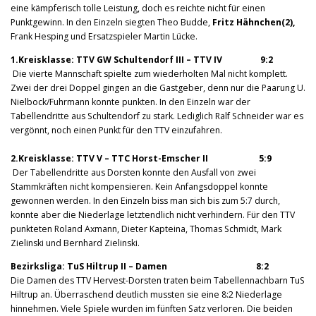
eine kämpferisch tolle Leistung, doch es reichte nicht für einen
Punktgewinn. In den Einzeln siegten Theo Budde,
Fritz Hähnchen(2),
Frank Hesping und Ersatzspieler Martin Lücke.
1.Kreisklasse: TTV GW Schultendorf III – TTV IV 9:2
Die vierte Mannschaft spielte zum wiederholten Mal nicht komplett.
Zwei der drei Doppel gingen an die Gastgeber, denn nur die Paarung U.
Nielbock/Fuhrmann konnte punkten. In den Einzeln war der
Tabellendritte aus Schultendorf zu stark. Lediglich Ralf Schneider war es
vergönnt, noch einen Punkt für den TTV einzufahren.
2.Kreisklasse: TTV V – TTC Horst-Emscher II 5:9
Der Tabellendritte aus Dorsten konnte den Ausfall von zwei
Stammkräften nicht kompensieren. Kein Anfangsdoppel konnte
gewonnen werden. In den Einzeln biss man sich bis zum 5:7 durch,
konnte aber die Niederlage letztendlich nicht verhindern. Für den TTV
punkteten Roland Axmann, Dieter Kapteina, Thomas Schmidt, Mark
Zielinski und Bernhard Zielinski.
Bezirksliga: TuS Hiltrup II – Damen 8:2
Die Damen des TTV Hervest-Dorsten traten beim Tabellennachbarn TuS
Hiltrup an. Überraschend deutlich mussten sie eine 8:2 Niederlage
hinnehmen. Viele Spiele wurden im fünften Satz verloren. Die beiden