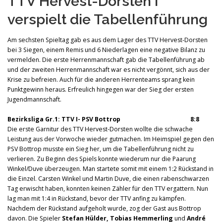
TTV Hervest-Dorsten I
verspielt die Tabellenführung
Am sechsten Spieltag gab es aus dem Lager des TTV Hervest-Dorsten
bei 3 Siegen, einem Remis und 6 Niederlagen eine negative Bilanz zu
vermelden. Die erste Herrenmannschaft gab die Tabellenführung ab
und der zweiten Herrenmannschaft war es nicht vergönnt, sich aus der
Krise zu befreien. Auch für die anderen Herrenteams sprang kein
Punktgewinn heraus. Erfreulich hingegen war der Sieg der ersten
Jugendmannschaft.
Bezirksliga Gr.1: TTV I- PSV Bottrop 8:8
Die erste Garnitur des TTV Hervest-Dorsten wollte die schwache
Leistung aus der Vorwoche wieder gutmachen. Im Heimspiel gegen den
PSV Bottrop musste ein Sieg her, um die Tabellenführung nicht zu
verlieren. Zu Beginn des Spiels konnte wiederum nur die Paarung
Winkel/Duve überzeugen. Man startete somit mit einem 1:2 Rückstand in
die Einzel. Carsten Winkel und Martin Duve, die einen rabenschwarzen
Tag erwischt haben, konnten keinen Zähler für den TTV ergattern. Nun
lag man mit 1:4 in Rückstand, bevor der TTV anfing zu kämpfen.
Nachdem der Rückstand aufgeholt wurde, zog der Gast aus Bottrop
davon. Die Spieler
Stefan Hülder, Tobias Hemmerling
und
André