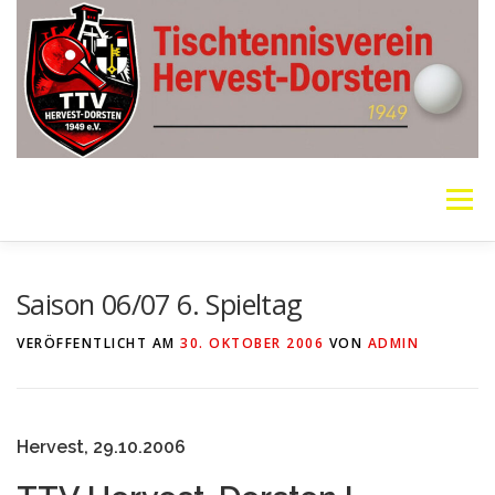
Zum
Inhalt
springen
Menü
VEREIN
MANNSCHAFTEN
JUGEND
Saison 06/07 6. Spieltag
VERÖFFENTLICHT AM
30. OKTOBER 2006
VON
ADMIN
PING PONG PARKINSON
GALERIE
LINKS
Hervest, 29.10.2006
SOCIAL MEDIA
TT-NEWS
WER SPIELT HEUTE?