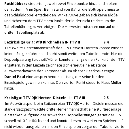
Rothlübbers
steuerten jeweils zwei Einzelpunkte hinzu und hielten
damit den TTV im Spiel. Beim Stand von 8:7 für die Bottroper, musste
das Schlußdoppel entscheiden. Winkel/Duve gaben sich keine Blöße
und sicherten dem TTV einen Punkt, der leider nicht reichte um die
Tabellenführung zu verteidigen. Die Hervester rutschten nun auf den
dritten Tabellenplatz ab.
Bezirksliga Gr.1: VfB Kirchhellen II- TTV II 9:4
Die zweite Herrenmannschaft des TTV Hervest-Dorsten konnte wieder
keinen Sieg einfahren und steht somit weiter am Tabellenende. Nur die
Doppelpaarung Strothoff/Müller konnte anfangs einen Punkt für den TTV
ergattern. In den Einzeln zeichnete sich erneut eine eklatante
Auswärtsschwäche der Dorstener ab. Im oberen Paarkreuz zeigte
Daniel Paul
eine ansprechende Leistung, der seine beiden
Einzelspiele gewinnen konnte. Den vierten Punkt steuerte Klaus Müller
hinzu.
Kreisliga: TTV DJK Herten-Disteln II – TTV III 9:5
Im Auswärtsspiel beim Spitzenreiter TTV DJK Herten-Disteln musste die
stark ersatzgeschwächte dritte Herrenmannschaft eine 9:5 Niederlage
einstecken. Aufgrund der schwachen Doppelleistungen geriet der TTV
schnell mit 0:3 in Rückstand und konnte diesen im weiteren Spielverlauf
nicht wieder ausgleichen. In den Einzelspielen zeigte der Tabellenvierte