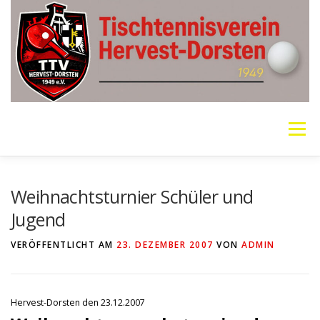
Zum
Inhalt
springen
Menü
VEREIN
MANNSCHAFTEN
JUGEND
Weihnachtsturnier Schüler und
Jugend
PING PONG PARKINSON
GALERIE
LINKS
VERÖFFENTLICHT AM
23. DEZEMBER 2007
VON
ADMIN
SOCIAL MEDIA
TT-NEWS
WER SPIELT HEUTE?
Hervest-Dorsten den 23.12.2007