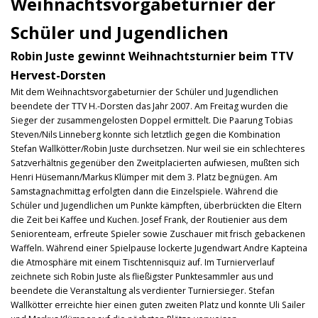
Weihnachtsvorgabeturnier der
Schüler und Jugendlichen
Robin Juste gewinnt Weihnachtsturnier beim TTV
Hervest-Dorsten
Mit dem Weihnachtsvorgabeturnier der Schüler und Jugendlichen
beendete der TTV H.-Dorsten das Jahr 2007. Am Freitag wurden die
Sieger der zusammengelosten Doppel ermittelt. Die Paarung Tobias
Steven/Nils Linneberg konnte sich letztlich gegen die Kombination
Stefan Wallkötter/Robin Juste durchsetzen. Nur weil sie ein schlechteres
Satzverhältnis gegenüber den Zweitplacierten aufwiesen, mußten sich
Henri Hüsemann/Markus Klümper mit dem 3. Platz begnügen. Am
Samstagnachmittag erfolgten dann die Einzelspiele. Während die
Schüler und Jugendlichen um Punkte kämpften, überbrückten die Eltern
die Zeit bei Kaffee und Kuchen. Josef Frank, der Routienier aus dem
Seniorenteam, erfreute Spieler sowie Zuschauer mit frisch gebackenen
Waffeln. Während einer Spielpause lockerte Jugendwart Andre Kapteina
die Atmosphäre mit einem Tischtennisquiz auf. Im Turnierverlauf
zeichnete sich Robin Juste als fließigster Punktesammler aus und
beendete die Veranstaltung als verdienter Turniersieger. Stefan
Wallkötter erreichte hier einen guten zweiten Platz und konnte Uli Sailer