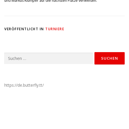
und Markus Klümper auf die nächsten Plätze verweisen.
VERÖFFENTLICHT IN
TURNIERE
Suchen
nach:
https://de.butterfly.tt/