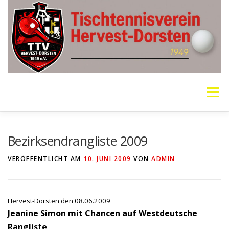
Zum
Inhalt
springen
Menü
VEREIN
MANNSCHAFTEN
JUGEND
Bezirksendrangliste 2009
VERÖFFENTLICHT AM
10. JUNI 2009
VON
ADMIN
PING PONG PARKINSON
GALERIE
LINKS
Hervest-Dorsten den 08.06.2009
SOCIAL MEDIA
TT-NEWS
WER SPIELT HEUTE?
Jeanine Simon mit Chancen auf Westdeutsche
Rangliste