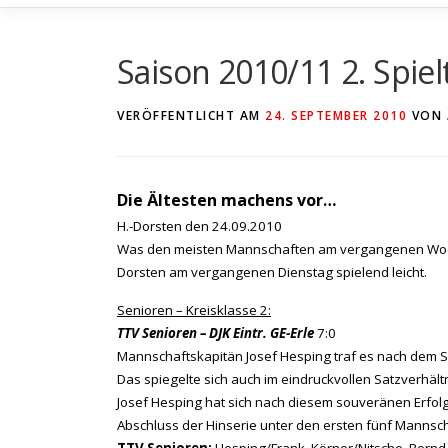
Saison 2010/11 2. Spie
VERÖFFENTLICHT AM
24. SEPTEMBER 2010
VON
Die Ältesten machens vor…
H.-Dorsten den 24.09.2010
Was den meisten Mannschaften am vergangenen Wochen
Dorsten am vergangenen Dienstag spielend leicht.
Senioren – Kreisklasse 2:
TTV Senioren – DJK Eintr. GE-Erle
7:0
Mannschaftskapitän Josef Hesping traf es nach dem Sp
Das spiegelte sich auch im eindruckvollen Satzverhäl
Josef Hesping hat sich nach diesem souveränen Erfolg e
Abschluss der Hinserie unter den ersten fünf Mannsch
TTV Senioren:
Hesping/Frank, Körner/Nitsche, Bernd K