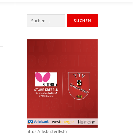
Suchen
nach:
https://de.butterfly.tt/