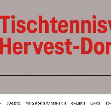
N
JUGEND
PING PONG PARKINSON
GALERIE
LINKS
SO