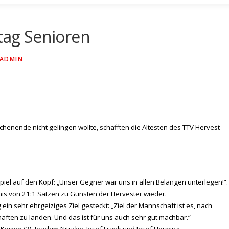
ltag Senioren
ADMIN
ende nicht gelingen wollte, schafften die Ältesten des TTV Hervest-
iel auf den Kopf: „Unser Gegner war uns in allen Belangen unterlegen!“.
tnis von 21:1 Sätzen zu Gunsten der Hervester wieder.
in sehr ehrgeiziges Ziel gesteckt: „Ziel der Mannschaft ist es, nach
aften zu landen. Und das ist für uns auch sehr gut machbar.“
örner (2), Joachim Nitsche, Josef Frank und Josef Hesping