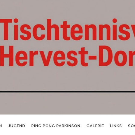
N
JUGEND
PING PONG PARKINSON
GALERIE
LINKS
SO