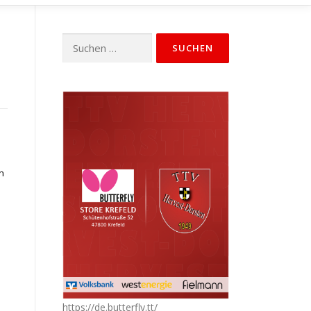
Suchen
nach:
n
https://de.butterfly.tt/