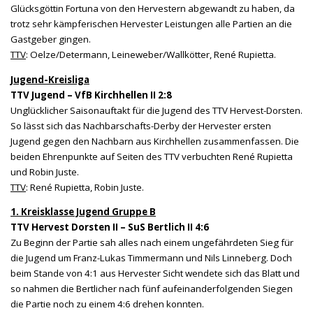
Glücksgöttin Fortuna von den Hervestern abgewandt zu haben, da
trotz sehr kämpferischen Hervester Leistungen alle Partien an die
Gastgeber gingen.
TTV
: Oelze/Determann, Leineweber/Wallkötter, René Rupietta.
Jugend-Kreisliga
TTV Jugend – VfB Kirchhellen II 2:8
Unglücklicher Saisonauftakt für die Jugend des TTV Hervest-Dorsten.
So lässt sich das Nachbarschafts-Derby der Hervester ersten
Jugend gegen den Nachbarn aus Kirchhellen zusammenfassen. Die
beiden Ehrenpunkte auf Seiten des TTV verbuchten René Rupietta
und Robin Juste.
TTV
: René Rupietta, Robin Juste.
1. Kreisklasse Jugend Gruppe B
TTV Hervest Dorsten II – SuS Bertlich II 4:6
Zu Beginn der Partie sah alles nach einem ungefährdeten Sieg für
die Jugend um Franz-Lukas Timmermann und Nils Linneberg. Doch
beim Stande von 4:1 aus Hervester Sicht wendete sich das Blatt und
so nahmen die Bertlicher nach fünf aufeinanderfolgenden Siegen
die Partie noch zu einem 4:6 drehen konnten.