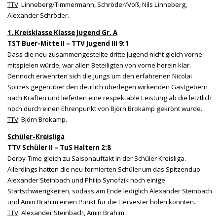
TTV
: Linneberg/Timmermann, Schröder/Voß, Nils Linneberg,
Alexander Schröder.
1. Kreisklasse Klasse Jugend Gr. A
TST Buer-Mitte II – TTV Jugend III 9:1
Dass die neu zusammengestellte dritte Jugend nicht gleich vorne
mitspielen würde, war allen Beteiligten von vorne herein klar.
Dennoch erwehrten sich die Jungs um den erfahrenen Nicolai
Spirres gegenüber den deutlich überlegen wirkenden Gastgebern
nach Kräften und lieferten eine respektable Leistung ab die letztlich
noch durch einen Ehrenpunkt von Björn Brokamp gekrönt wurde.
TTV
: Björn Brokamp.
Schüler-Kreisliga
TTV Schüler II – TuS Haltern 2:8
Derby-Time gleich zu Saisonauftakt in der Schüler Kreisliga.
Allerdings hatten die neu formierten Schüler um das Spitzenduo
Alexander Steinbach und Philip Synofzik noch einige
Startschwierigkeiten, sodass am Ende lediglich Alexander Steinbach
und Amin Brahim einen Punkt für die Hervester holen konnten.
TTV
: Alexander Steinbach, Amin Brahim.