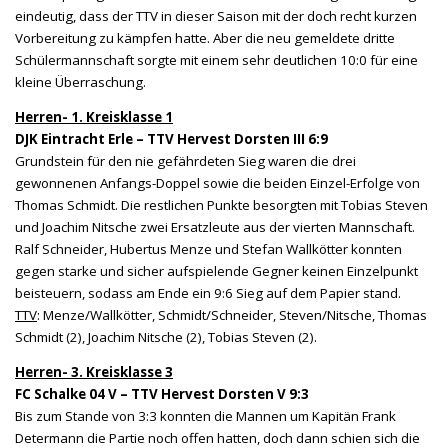
eindeutig, dass der TTV in dieser Saison mit der doch recht kurzen
Vorbereitung zu kämpfen hatte. Aber die neu gemeldete dritte
Schülermannschaft sorgte mit einem sehr deutlichen 10:0 für eine
kleine Überraschung.
Herren- 1. Kreisklasse 1
DJK Eintracht Erle – TTV Hervest Dorsten III 6:9
Grundstein für den nie gefährdeten Sieg waren die drei
gewonnenen Anfangs-Doppel sowie die beiden Einzel-Erfolge von
Thomas Schmidt. Die restlichen Punkte besorgten mit Tobias Steven
und Joachim Nitsche zwei Ersatzleute aus der vierten Mannschaft.
Ralf Schneider, Hubertus Menze und Stefan Wallkötter konnten
gegen starke und sicher aufspielende Gegner keinen Einzelpunkt
beisteuern, sodass am Ende ein 9:6 Sieg auf dem Papier stand.
TTV
: Menze/Wallkötter, Schmidt/Schneider, Steven/Nitsche, Thomas
Schmidt (2), Joachim Nitsche (2), Tobias Steven (2).
Herren- 3. Kreisklasse 3
FC Schalke 04 V – TTV Hervest Dorsten V 9:3
Bis zum Stande von 3:3 konnten die Mannen um Kapitän Frank
Determann die Partie noch offen hatten, doch dann schien sich die