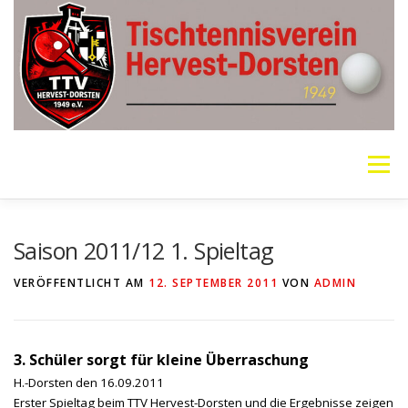
Zum
Inhalt
springen
Menü
VEREIN
MANNSCHAFTEN
JUGEND
Saison 2011/12 1. Spieltag
VERÖFFENTLICHT AM
12. SEPTEMBER 2011
VON
ADMIN
PING PONG PARKINSON
GALERIE
LINKS
3. Schüler sorgt für kleine Überraschung
SOCIAL MEDIA
TT-NEWS
WER SPIELT HEUTE?
H.-Dorsten den 16.09.2011
Erster Spieltag beim TTV Hervest-Dorsten und die Ergebnisse zeigen