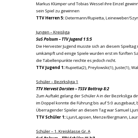
Markus Klümper und Tobias Wessel ihre Einzel gewinn
sein Spiel zu gewinnen
TTV Herren 5:
Determann/Rupietta, Leineweber/Szyma
Jungen – Kreisliga
SuS Polsum – TTV Jugend 1 5:5
Die Hervester Jugend musste sich an diesem Spieltag
umkämpft und einige Spiele wurden erst im fünften Sa
die Tabellenpunkte reichte es jedoch nicht.
TTV Jugend 1:
Rupietta(2), Preylowski(1), Juste(1), Wal
Schüler – Bezirksliga 1
TTV Hervest Dorsten – TSSV Bottrop 8:2
Zum Auftakt gelang der Schüler A in der Bezirksliga d
im Doppel konnte die Führung bis auf 5:0 ausgebaut, 
Überragender Spieler an diesem Tag war Samuel Ljuri
TTV Schüler 1:
Ljuri/Lapsien, Menze/Bergmann, Lauri 
Schüler – 1. Kreisklasse Gr. A