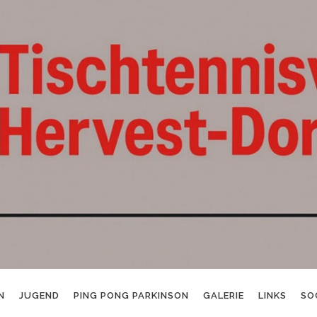
N
JUGEND
PING PONG PARKINSON
GALERIE
LINKS
SO