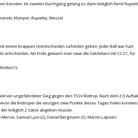
en könnten. Im zweiten Durchgang gelang es dann lediglich René Rupiet
nski, Klümper, Rupietta, Wessel.
 mit einem knappen Unentschieden zufrieden geben. Jeder Ball war hart
tz entschieden. Am Ende gewann man zwar die Satzbilanz mit 22:21, für
lkötter(1).
irekt ein ungefährdeter Sieg gegen den TSSV Bottrop. Nach dem 2:0 Auftak
bevor die Bottroper die einzigen zwei Punkte dieses Tages holen konnten
 der lediglich 2 Sätze abgeben musste.
Menze, Samuel Ljuri (2), Daniel Bergmann (2); Marvin Lapsien.