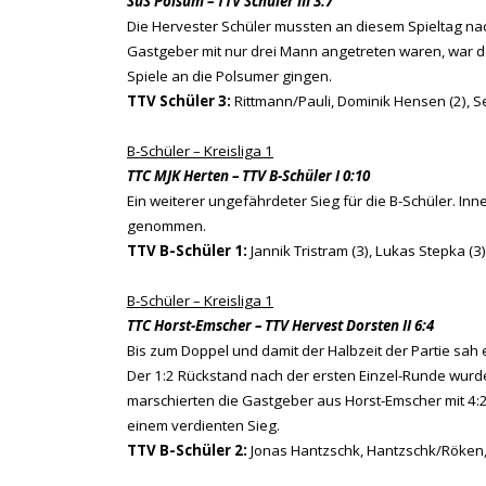
SuS Polsum – TTV Schüler III 3:7
Die Hervester Schüler mussten an diesem Spieltag na
Gastgeber mit nur drei Mann angetreten waren, war de
Spiele an die Polsumer gingen.
TTV Schüler 3:
Rittmann/Pauli, Dominik Hensen (2), Se
B-Schüler – Kreisliga 1
TTC MJK Herten – TTV B-Schüler I 0:10
Ein weiterer ungefährdeter Sieg für die B-Schüler. In
genommen.
TTV B-Schüler 1:
Jannik Tristram (3), Lukas Stepka (3
B-Schüler – Kreisliga 1
TTC Horst-Emscher – TTV Hervest Dorsten II 6:4
Bis zum Doppel und damit der Halbzeit der Partie sah 
Der 1:2 Rückstand nach der ersten Einzel-Runde wurd
marschierten die Gastgeber aus Horst-Emscher mit 4:2
einem verdienten Sieg.
TTV B-Schüler 2:
Jonas Hantzschk, Hantzschk/Röken, 