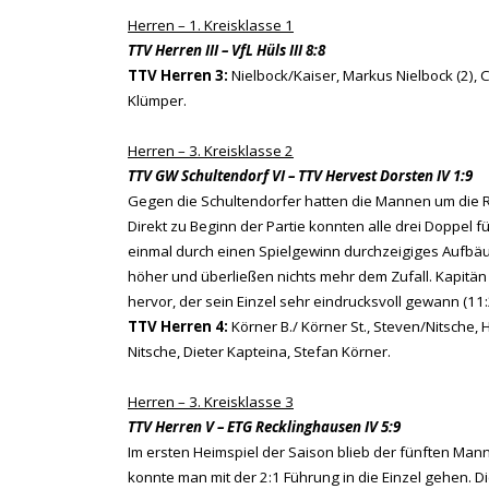
Herren – 1. Kreisklasse 1
TTV Herren III – VfL Hüls III 8:8
TTV Herren 3:
Nielbock/Kaiser, Markus Nielbock (2), 
Klümper.
Herren – 3. Kreisklasse 2
TTV GW Schultendorf VI – TTV Hervest Dorsten IV 1:9
Gegen die Schultendorfer hatten die Mannen um die R
Direkt zu Beginn der Partie konnten alle drei Doppel
einmal durch einen Spielgewinn durchzeigiges Aufbäu
höher und überließen nichts mehr dem Zufall. Kapitän
hervor, der sein Einzel sehr eindrucksvoll gewann (11:2
TTV Herren 4:
Körner B./ Körner St., Steven/Nitsche, 
Nitsche, Dieter Kapteina, Stefan Körner.
Herren – 3. Kreisklasse 3
TTV Herren V – ETG Recklinghausen IV 5:9
Im ersten Heimspiel der Saison blieb der fünften Man
konnte man mit der 2:1 Führung in die Einzel gehen. 