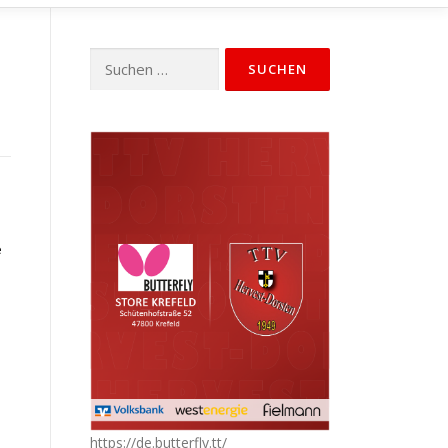
Suchen
nach:
e
https://de.butterfly.tt/