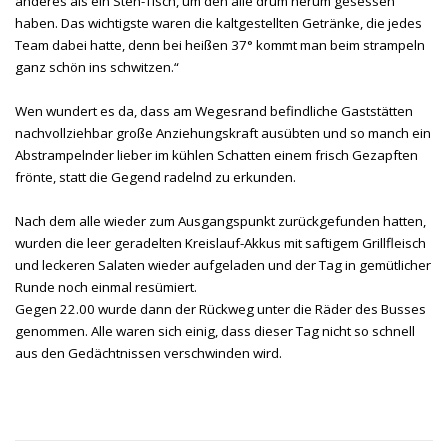
anderes als ein Steh-Tisch, um den alle drum herum gesessen
haben. Das wichtigste waren die kaltgestellten Getränke, die jedes
Team dabei hatte, denn bei heißen 37° kommt man beim strampeln
ganz schön ins schwitzen.“
Wen wundert es da, dass am Wegesrand befindliche Gaststätten
nachvollziehbar große Anziehungskraft ausübten und so manch ein
Abstrampelnder lieber im kühlen Schatten einem frisch Gezapften
frönte, statt die Gegend radelnd zu erkunden.
Nach dem alle wieder zum Ausgangspunkt zurückgefunden hatten,
wurden die leer geradelten Kreislauf-Akkus mit saftigem Grillfleisch
und leckeren Salaten wieder aufgeladen und der Tag in gemütlicher
Runde noch einmal resümiert.
Gegen 22.00 wurde dann der Rückweg unter die Räder des Busses
genommen. Alle waren sich einig, dass dieser Tag nicht so schnell
aus den Gedächtnissen verschwinden wird.