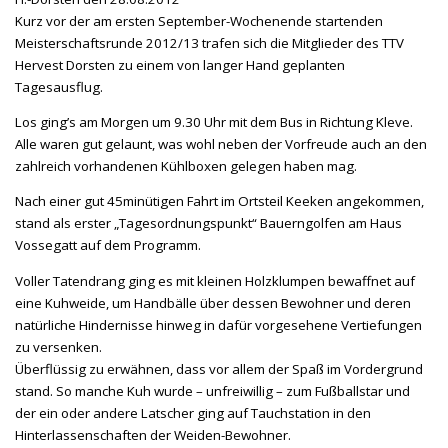
Kurz vor der am ersten September-Wochenende startenden
Meisterschaftsrunde 2012/13 trafen sich die Mitglieder des TTV
Hervest Dorsten zu einem von langer Hand geplanten
Tagesausflug.
Los ging’s am Morgen um 9.30 Uhr mit dem Bus in Richtung Kleve.
Alle waren gut gelaunt, was wohl neben der Vorfreude auch an den
zahlreich vorhandenen Kühlboxen gelegen haben mag.
Nach einer gut 45minütigen Fahrt im Ortsteil Keeken angekommen,
stand als erster „Tagesordnungspunkt“ Bauerngolfen am Haus
Vossegatt auf dem Programm.
Voller Tatendrang ging es mit kleinen Holzklumpen bewaffnet auf
eine Kuhweide, um Handbälle über dessen Bewohner und deren
natürliche Hindernisse hinweg in dafür vorgesehene Vertiefungen
zu versenken.
Überflüssig zu erwähnen, dass vor allem der Spaß im Vordergrund
stand. So manche Kuh wurde – unfreiwillig – zum Fußballstar und
der ein oder andere Latscher ging auf Tauchstation in den
Hinterlassenschaften der Weiden-Bewohner.