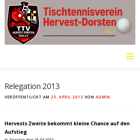
Zum
Inhalt
springen
Menü
VEREIN
MANNSCHAFTEN
JUGEND
Relegation 2013
VERÖFFENTLICHT AM
25. APRIL 2013
VON
ADMIN
PING PONG PARKINSON
GALERIE
LINKS
Hervests Zweite bekommt kleine Chance auf den
SOCIAL MEDIA
TT-NEWS
WER SPIELT HEUTE?
Aufstieg
H.-Dorsten den 25.04.2013