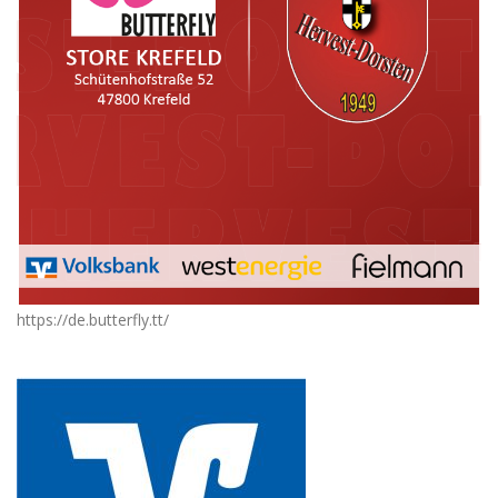
https://de.butterfly.tt/