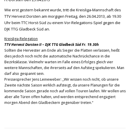
Wie erst gestern bekannt wurde, tritt die Kreisliga-Mannschaft des
TTV Hervest Dorsten am morgigen Freitag, den 26.04.2013, ab 19.30
Uhr beim TTC Horst-Süd zu einem Vor-Relegations-Spiel gegen die
DJK TTG Gladbeck Süd an.
Kreisliga-Relegation
TTV Hervest Dorsten II – DJK TTG Gladbeck Süd
Fr. 19.30h
Sollten die Hervester am Ende als Sieger die Platten verlassen, heißt
dies jedoch noch nicht die automatische Nachrückchance in die
Bezirksklasse. Vielmehr warten im Falle eines Erfolges gleich vier
weitere Mannschaften, die ihrerseits auf den Aufstieg spekulieren. Man
darf also gespannt sein.
Pressesprecher Jens Leineweber: „Wir wissen noch nicht, ob unsere
Zweite nächste Saison wirklich aufsteigt, da unsere Planungen für die
kommende Saison gerade noch auf vollen Touren laufen. Wir wollen uns
aber alle Türen offen halten, und werden entsprechend engagiert
morgen Abend den Gladbeckern gegenüber treten.“