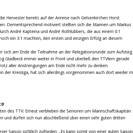
e Hervester bereits auf der Anreise nach Gelsenkirchen Horst
chen. Dementsprechend motiviert stellten sich die Mannen um Markus
urch André Kapteina und André Rothlübbers, die aus einem 0:1
noch ein 3:1 machten, den ersten und einzigen Erfolg an diesem
wer sich am Ende die Teilnahme an der Relegationsrunde zum Aufstieg
zog Gladbeck immer weiter in Front und überließ den TTVlern gerade
rotz aller Anstrengungen am Ende nicht mehr zu denken.
 in der Kreisliga, hat sich allerdings vorgenommen auch dort wieder m
:0
esten des TTV: Erneut verblieben die Senioren um Mannschaftskapitän
und dürfen sich nun abschließend über einen sehr guten dritten
ser Saison sichtlich zufrieden: „Es kann somit von einer guten Saison