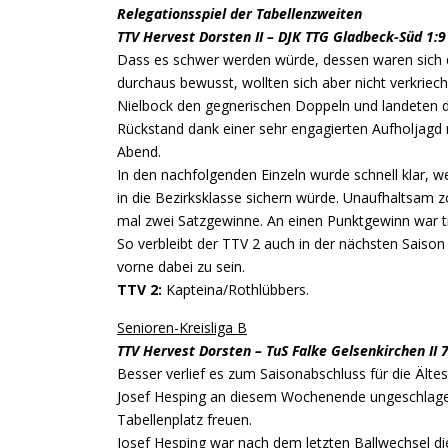
Relegationsspiel der Tabellenzweiten
TTV Hervest Dorsten II – DJK TTG Gladbeck-Süd 1:9
Dass es schwer werden würde, dessen waren sich di
durchaus bewusst, wollten sich aber nicht verkrie
Nielbock den gegnerischen Doppeln und landeten d
Rückstand dank einer sehr engagierten Aufholjagd 
Abend.
In den nachfolgenden Einzeln wurde schnell klar, 
in die Bezirksklasse sichern würde. Unaufhaltsam 
mal zwei Satzgewinne. An einen Punktgewinn war t
So verbleibt der TTV 2 auch in der nächsten Saison
vorne dabei zu sein.
TTV 2:
Kapteina/Rothlübbers.
Senioren-Kreisliga B
TTV Hervest Dorsten – TuS Falke Gelsenkirchen II 7
Besser verlief es zum Saisonabschluss für die Ält
Josef Hesping an diesem Wochenende ungeschlagen 
Tabellenplatz freuen.
Josef Hesping war nach dem letzten Ballwechsel die