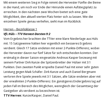
Mit einem weiteren Sieg in Folge nimmt die Hervester Fünfte die Beine
in die Hand, um noch vor Ende der Hinrunde einen Aufstiegsplatz zu
erreichen. In den nächsten zwei Wochen bietet sich eine gute
Möglichkeit, den aktuell vierten Platz hinter sich zu lassen.
Wie die
einzelnen Spiele genau verliefen, sieht man im Rückblick:
Herren – Bezirksklasse 1
VfL Hüls – TTV Hervest-Dorsten 9:2
Vom Ergebnis her brachten die TTVer eine klare Niederlage aus Hüls
mit. 15 Satzgewinne hätten hier eigentlich ein besseres Ergebnis
verdient. Gleich 17 Sätze endeten mit einer 2-Punkte-Differenz, wobei
die Hervester davon nur fünf Sätze für sich entscheiden konnten. Der
erstmalig in dieser Saison eingesetzte Andreas Kasper bezwang mit
seinem Partner Dirk Kunze die Spitzenbretter der Hülser mit 3:1
Punkten. Den zweiten Punkt erspielte Daniel Paul mit einer sehr guten
Leistung gegen Maik Schäfer. Dirk Kunze und auch Daniel Bergmann
verloren ihre Spiele jeweils mit 3:1 Sätzen, alle Sätze endeten aber mit
der erwähnten 2-Punkte-Differenz. Ein günstigeres Endergebnis lag auf
jeden Fall im Bereich des Möglichen, wenngleich der Gesamtsieg der
Gastgeber als verdient zu bezeichnen ist.
TTV Herren:
Kunze/Kasper, Daniel Paul.