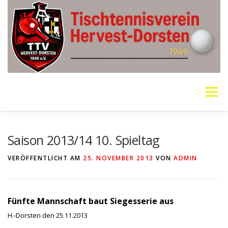
Zum
Inhalt
springen
Menü
VEREIN
MANNSCHAFTEN
JUGEND
Saison 2013/14 10. Spieltag
VERÖFFENTLICHT AM
25. NOVEMBER 2013
VON
ADMIN
PING PONG PARKINSON
GALERIE
LINKS
Fünfte Mannschaft baut Siegesserie aus
SOCIAL MEDIA
TT-NEWS
WER SPIELT HEUTE?
H.-Dorsten den 25.11.2013