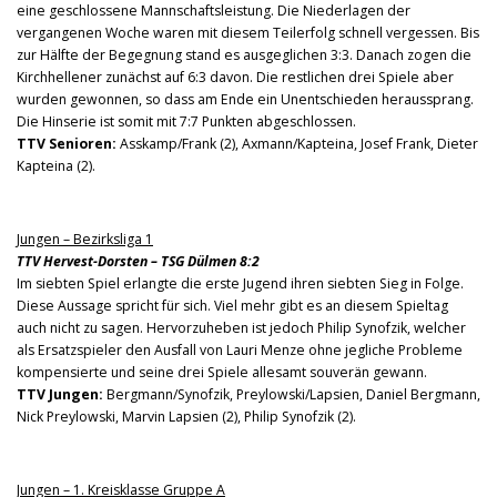
eine geschlossene Mannschaftsleistung. Die Niederlagen der
vergangenen Woche waren mit diesem Teilerfolg schnell vergessen. Bis
zur Hälfte der Begegnung stand es ausgeglichen 3:3. Danach zogen die
Kirchhellener zunächst auf 6:3 davon. Die restlichen drei Spiele aber
wurden gewonnen, so dass am Ende ein Unentschieden heraussprang.
Die Hinserie ist somit mit 7:7 Punkten abgeschlossen.
TTV Senioren:
Asskamp/Frank (2), Axmann/Kapteina, Josef Frank, Dieter
Kapteina (2).
Jungen – Bezirksliga 1
TTV Hervest-Dorsten – TSG Dülmen 8:2
Im siebten Spiel erlangte die erste Jugend ihren siebten Sieg in Folge.
Diese Aussage spricht für sich. Viel mehr gibt es an diesem Spieltag
auch nicht zu sagen. Hervorzuheben ist jedoch Philip Synofzik, welcher
als Ersatzspieler den Ausfall von Lauri Menze ohne jegliche Probleme
kompensierte und seine drei Spiele allesamt souverän gewann.
TTV Jungen:
Bergmann/Synofzik, Preylowski/Lapsien, Daniel Bergmann,
Nick Preylowski, Marvin Lapsien (2), Philip Synofzik (2).
Jungen – 1. Kreisklasse Gruppe A