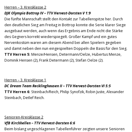
Herren – 3. Kreisklasse 2
DJK Olympia Bottrop IV – TTV Hervest-Dorsten V 1:9
Die fünfte Mannschaft stellt den Kontakt zur Tabellenspitze her. Durch
den deutlichen Sieg am Freitag in Bottrop konnte die Serie klarer Siege
ausgebaut werden, auch wenn das Ergebnis am Ende nicht die Stärke
des Gegners korrekt wiederspiegelt. Großer Kampf und ein gutes
Nervenkostüm waren am diesem Abend bei allen Spielern gegeben
und damit neben den nun eingespielten Doppeln die Basis für den Sieg.
TTV Herren 5:
Menze/Hensen, Determann/Oelze, Hubertus Menze,
Dominik Hensen (2), Frank Determann (2), Stefan Oelze (2).
Herren – 3. Kreisklasse 1
DC Dream Team Recklinghausen II – TTV Hervest-Dorsten VI 5:5
TTV Herren 6:
Steinbach/Reich, Philip Synofzik, Robin Juste, Alexander
Steinbach, Detlef Reich.
Senioren-Kreisklasse 2
VfB Kirchhellen – TTV Hervest-Dorsten 6:6
Beim bislang ungeschlagenen Tabellenführer zeigten unsere Senioren