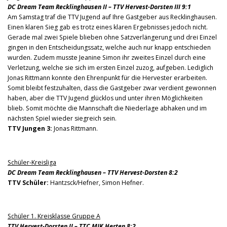
DC Dream Team Recklinghausen II – TTV Hervest-Dorsten III 9:1
Am Samstag traf die TTV Jugend auf Ihre Gastgeber aus Recklinghausen.
Einen klaren Sieg gab es trotz eines klaren Ergebnisses jedoch nicht.
Gerade mal zwei Spiele blieben ohne
Satzverlängerung und drei Einzel
gingen in den Entscheidungssatz, welche auch nur knapp entschieden
wurden. Zudem musste Jeanine Simon ihr zweites Einzel durch eine
Verletzung, welche sie sich im ersten Einzel zuzog, aufgeben. Lediglich
Jonas Rittmann konnte den Ehrenpunkt für die Hervester erarbeiten.
Somit bleibt festzuhalten, dass die Gastgeber zwar verdient gewonnen
haben, aber die TTV Jugend glücklos und unter ihren Möglichkeiten
blieb. Somit möchte die Mannschaft die Niederlage abhaken und im
nächsten Spiel wieder siegreich sein.
TTV Jungen 3:
Jonas Rittmann.
Schüler-Kreisliga
DC Dream Team Recklinghausen – TTV Hervest-Dorsten 8:2
TTV Schüler:
Hantzsck/Hefner, Simon Hefner.
Schüler 1. Kreisklasse Gruppe A
TTV Hervest-Dorsten II – TTC MJK Herten 8:2