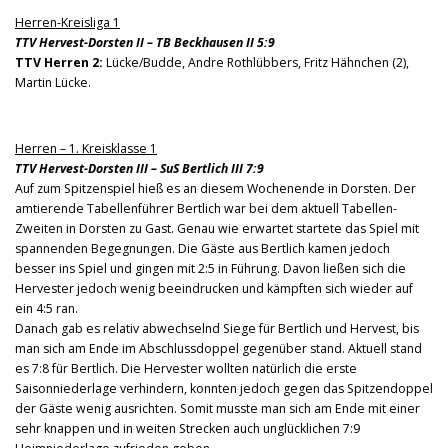
Herren-Kreisliga 1
TTV Hervest-Dorsten II – TB Beckhausen II 5:9
TTV Herren 2:
Lücke/Budde, Andre Rothlübbers, Fritz Hähnchen (2),
Martin Lücke.
Herren – 1. Kreisklasse 1
TTV Hervest-Dorsten III – SuS Bertlich III 7:9
Auf zum Spitzenspiel hieß es an diesem Wochenende in Dorsten. Der
amtierende Tabellenführer Bertlich war bei dem aktuell Tabellen-
Zweiten in Dorsten zu Gast. Genau wie erwartet startete das Spiel mit
spannenden Begegnungen. Die Gäste aus Bertlich kamen jedoch
besser ins Spiel und gingen mit 2:5 in Führung. Davon ließen sich die
Hervester jedoch wenig beeindrucken und kämpften sich wieder auf
ein 4:5 ran.
Danach gab es relativ abwechselnd Siege für Bertlich und Hervest, bis
man sich am Ende im Abschlussdoppel gegenüber stand. Aktuell stand
es 7:8 für Bertlich. Die Hervester wollten natürlich die erste
Saisonniederlage verhindern, konnten jedoch gegen das Spitzendoppel
der Gäste wenig ausrichten. Somit musste man sich am Ende mit einer
sehr knappen und in weiten Strecken auch unglücklichen 7:9