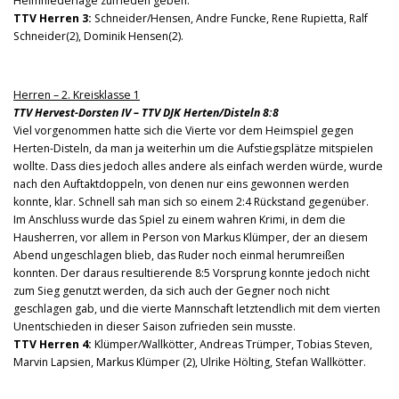
Heimniederlage zufrieden geben.
TTV Herren 3:
Schneider/Hensen, Andre Funcke, Rene Rupietta, Ralf
Schneider(2), Dominik Hensen(2).
Herren – 2. Kreisklasse 1
TTV Hervest-Dorsten IV – TTV DJK Herten/Disteln 8:8
Viel vorgenommen hatte sich die Vierte vor dem Heimspiel gegen
Herten-Disteln, da man ja weiterhin um die Aufstiegsplätze mitspielen
wollte. Dass dies jedoch alles andere als einfach werden würde, wurde
nach den Auftaktdoppeln, von denen nur eins gewonnen werden
konnte, klar. Schnell sah man sich so einem 2:4 Rückstand gegenüber.
Im Anschluss wurde das Spiel zu einem wahren Krimi, in dem die
Hausherren, vor allem in Person von Markus
Klümper, der an diesem
Abend ungeschlagen blieb, das Ruder noch einmal herumreißen
konnten. Der daraus resultierende 8:5 Vorsprung konnte jedoch nicht
zum Sieg genutzt werden, da sich auch der Gegner noch nicht
geschlagen gab, und die vierte Mannschaft letztendlich mit dem vierten
Unentschieden in dieser Saison zufrieden sein musste.
TTV Herren 4:
Klümper/Wallkötter, Andreas Trümper, Tobias Steven,
Marvin Lapsien, Markus Klümper (2), Ulrike Hölting, Stefan Wallkötter.