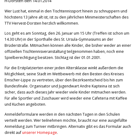
H-Dorsten den 14.01.2014
Wer Lust hat, einmal in den Tischtennissport hinein zu schnuppern und
höchstens 13 Jahre alt ist, ist zu den jährlichen Minimeisterschaften des
TTV Hervest-Dorsten herzlich willkommen.
Los geht es am Sonntag, den 26. Januar um 15 Uhr (Treffen ist schon um
14.30 Uhr) in der Sporthalle des St. Ursula-Gymnasiums an der
Brüderstraße.
Mitmachen können alle Kinder, die bisher weder an einer
offiziellen Tischtennisveranstaltung teilgenommen haben, noch eine
Spielberechtigung besitzen. Stichtag ist der 01.01.2001.
Für die Erstplatzierten einer jeden Altersklasse winkt außerdem die
Möglichkeit, seine Stadt im Wettbewerb mit den Besten des Kreises
Emscher-Lippe zu vertreten, über den Bezirksentscheid bis hin zum
Bundesfinale.
Organisator und Jugendwart Andre Kapteina ist sich
sicher, dass auch dieses Jahr wieder viele Kinder mitmachen werden.
Für alle Sportler und Zuschauer wird wieder eine Cafeteria mit Kaffee
und Kuchen angeboten.
Anmeldeformulare werden in den nächsten Tagen in den Schulen
verteilt werden. Wer teilnehmen möchte, braucht nur eine ausgefüllte
Anmeldung zum Turnier mitbringen. Alternativ gibt es das Formular auch
direkt auf
unserer Homepage
.