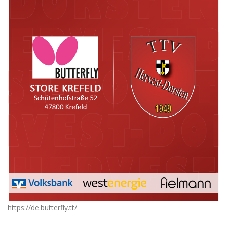
https://de.butterfly.tt/