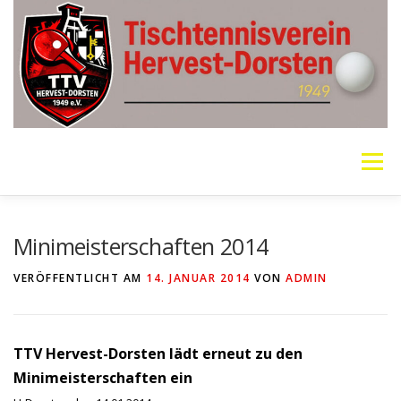
Zum
Inhalt
springen
Menü
VEREIN
MANNSCHAFTEN
JUGEND
Minimeisterschaften 2014
VERÖFFENTLICHT AM
14. JANUAR 2014
VON
ADMIN
PING PONG PARKINSON
GALERIE
LINKS
TTV Hervest-Dorsten lädt erneut zu den
SOCIAL MEDIA
TT-NEWS
WER SPIELT HEUTE?
Minimeisterschaften ein