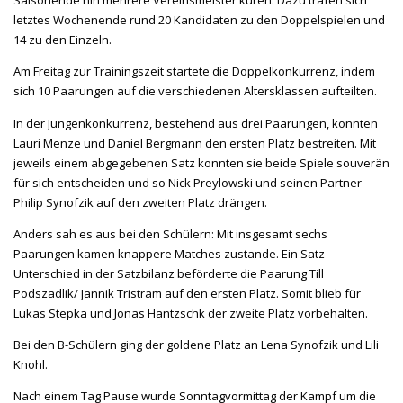
Saisonende hin mehrere Vereinsmeister küren. Dazu trafen sich
letztes Wochenende rund 20 Kandidaten zu den Doppelspielen und
14 zu den Einzeln.
Am Freitag zur Trainingszeit startete die Doppelkonkurrenz, indem
sich 10 Paarungen auf die verschiedenen Altersklassen aufteilten.
In der Jungenkonkurrenz, bestehend aus drei Paarungen, konnten
Lauri Menze und Daniel Bergmann den ersten Platz bestreiten. Mit
jeweils einem abgegebenen Satz konnten sie beide Spiele souverän
für sich entscheiden und so Nick Preylowski und seinen Partner
Philip Synofzik auf den zweiten Platz drängen.
Anders sah es aus bei den Schülern: Mit insgesamt sechs
Paarungen kamen knappere Matches zustande. Ein Satz
Unterschied in der Satzbilanz beförderte die Paarung Till
Podszadlik/ Jannik Tristram auf den ersten Platz. Somit blieb für
Lukas Stepka und Jonas Hantzschk der zweite Platz vorbehalten.
Bei den B-Schülern ging der goldene Platz an Lena Synofzik und Lili
Knohl.
Nach einem Tag Pause wurde Sonntagvormittag der Kampf um die