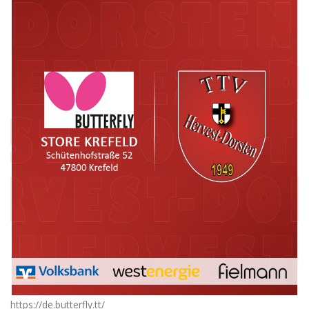
https://de.butterfly.tt/