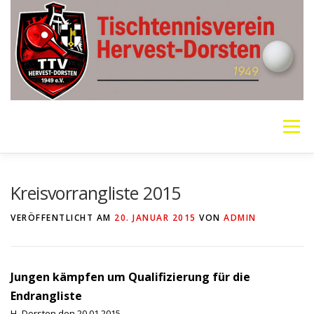
Zum
Inhalt
springen
Menü
VEREIN
MANNSCHAFTEN
JUGEND
Kreisvorrangliste 2015
VERÖFFENTLICHT AM
20. JANUAR 2015
VON
ADMIN
PING PONG PARKINSON
GALERIE
LINKS
Jungen kämpfen um Qualifizierung für die
SOCIAL MEDIA
TT-NEWS
WER SPIELT HEUTE?
Endrangliste
H.-Dorsten den 20.01.2015