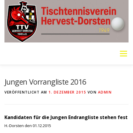
Zum
Inhalt
springen
Menü
VEREIN
MANNSCHAFTEN
JUGEND
Jungen Vorrangliste 2016
VERÖFFENTLICHT AM
1. DEZEMBER 2015
VON
ADMIN
PING PONG PARKINSON
GALERIE
LINKS
Kandidaten für die Jungen Endrangliste stehen fest
SOCIAL MEDIA
TT-NEWS
WER SPIELT HEUTE?
H.-Dorsten den 01.12.2015