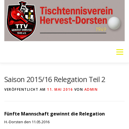
Zum
Inhalt
springen
Menü
VEREIN
MANNSCHAFTEN
JUGEND
Saison 2015/16 Relegation Teil 2
VERÖFFENTLICHT AM
11. MAI 2016
VON
ADMIN
PING PONG PARKINSON
GALERIE
LINKS
Fünfte Mannschaft gewinnt die Relegation
SOCIAL MEDIA
TT-NEWS
WER SPIELT HEUTE?
H.-Dorsten den 11.05.2016