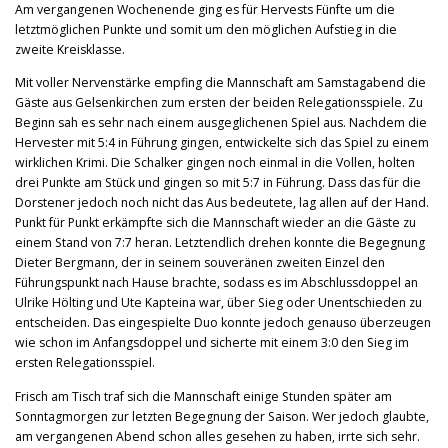
Am vergangenen Wochenende ging es für Hervests Fünfte um die
letztmöglichen Punkte und somit um den möglichen Aufstieg in die
zweite Kreisklasse.
Mit voller Nervenstärke empfing die Mannschaft am Samstagabend die
Gäste aus Gelsenkirchen zum ersten der beiden Relegationsspiele. Zu
Beginn sah es sehr nach einem ausgeglichenen Spiel aus. Nachdem die
Hervester mit 5:4 in Führung gingen, entwickelte sich das Spiel zu einem
wirklichen Krimi. Die Schalker gingen noch einmal in die Vollen, holten
drei Punkte am Stück und gingen so mit 5:7 in Führung. Dass das für die
Dorstener jedoch noch nicht das Aus bedeutete, lag allen auf der Hand.
Punkt für Punkt erkämpfte sich die Mannschaft wieder an die Gäste zu
einem Stand von 7:7 heran. Letztendlich drehen konnte die Begegnung
Dieter Bergmann, der in seinem souveränen zweiten Einzel den
Führungspunkt nach Hause brachte, sodass es im Abschlussdoppel an
Ulrike Hölting und Ute Kapteina war, über Sieg oder Unentschieden zu
entscheiden. Das eingespielte Duo konnte jedoch genauso überzeugen
wie schon im Anfangsdoppel und sicherte mit einem 3:0 den Sieg im
ersten Relegationsspiel.
Frisch am Tisch traf sich die Mannschaft einige Stunden später am
Sonntagmorgen zur letzten Begegnung der Saison. Wer jedoch glaubte,
am vergangenen Abend schon alles gesehen zu haben, irrte sich sehr.