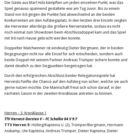
Die Gäste aus Marl Hüls kämpften um jeden einzelnen Punkt, was das
Spiel genauso spannend gestaltete wie am Tag zuvor. Bis zu einem
Stand von 6:6 gingen die Punkte fast abwechselnd an die beiden
Konkurrenten um den Aufstiegsplatz. In den letzten drei Einzeln zeigten
die Hervester allerdings die größere Nervenstärke, sodass es nicht
noch einmal zum Showdown beim Abschlussdoppel kam und das Spiel
mit 9:6 nach Hause gebracht werden konnte.
Doppelter Matchwinner ist eindeutig Dieter Bergmann, der in beiden
Begegnungen nicht nur alle Einzel für sich entscheiden, sondern auch
beide Doppel mit seinem Partner Andreas Trümper sichern konnte und
damit deutlich zu den Siegpunkten beigetragen hat.
Durch den erfolgreichen Abschluss beider Relegationsspiele hat
Hervests Fünfte die Chance auf den Aufstieg nun sicher, welche sie auch
gerne nutzen möchte. Die Mannschaft freut sich schon darauf, in der
nächsten Saison in der zweiten Kreisklasse antreten zu können.
Herren – 3. Kreisklasse 1
TTV Hervest-Dorsten V – FC Schalke 04 V 9:7
TTV Herren 5:
Hölting/Kapteina U. (2), Trümper/Bergmann, Hermann
Asskamp, Ute Kapteina, Andreas Trümper, Dieter Kapteina, Dieter