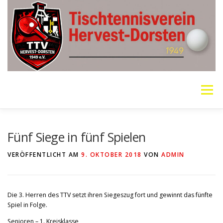
Zum
Inhalt
springen
Menü
VEREIN
MANNSCHAFTEN
JUGEND
Fünf Siege in fünf Spielen
VERÖFFENTLICHT AM
9. OKTOBER 2018
VON
ADMIN
PING PONG PARKINSON
GALERIE
LINKS
Die 3. Herren des TTV setzt ihren Siegeszug fort und gewinnt das fünfte
SOCIAL MEDIA
TT-NEWS
WER SPIELT HEUTE?
Spiel in Folge.
Senioren – 1. Kreisklasse