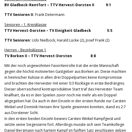
BV Gladbeck-Rentfort – TTV Hervest-Dorsten II 9:1
TTV Senioren II:
Frank Determann
Senioren – 1. Kreisklasse
TTV Hervest-Dorsten – TV Einigkeit Gladbeck 5:5
TTV Senioren:
Udo Nielbock, Harald Lücke (2), Josef Frank (2)
Herren – Bezirksklasse 1
TV Borken II – TTV Hervest-Dorsten 8:8
Mit der noch ungewohnten Favoritenrolle trat die erste Mannschaft
gegen die höchst motivierten Gastgeber aus Borken an. Diese machten
in heimischer Kulisse in allen drei Doppelpartien keine Kompromisse
und brachten die Hervester mit einer 0:3 Rücklage in erste Bedrängnis.
Dieser überraschend kontraproduktive Start traf das Hervester Team
knallhart, da es in den Spielen zuvor noch nie mehr als ein Doppel
abgegeben hat. Da auch in den Einzeln in der ersten Runde nur Carsten
Winkel und Dominik Hensen ihre Spiele gewinnen konnten, stand es 2:7
aus Dorstener Sicht.
In den ersten beiden Einzeln bewies Carsten Winkel Kampfgeist und
setzte seine Siegesserie fort. Allerdings musste sich sein Teamkollege
Daniel Bergmann nach hartem Kampf im fünften Satz geschlagen geben