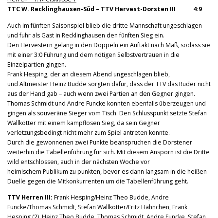
TTC W. Recklinghausen-Süd – TTV Hervest-Dorsten III 4:9
Auch im fünften Saisonspiel blieb die dritte Mannschaft ungeschlagen
und fuhr als Gast in Recklinghausen den fünften Sieg ein.
Den Hervestern gelang in den Doppeln ein Auftakt nach Maß, sodass sie
mit einer 3:0 Führung und dem nötigen Selbstvertrauen in die
Einzelpartien gingen.
Frank Hesping, der an diesem Abend ungeschlagen blieb,
und Altmeister Heinz Budde sorgten dafür, dass der TTV das Ruder nicht
aus der Hand gab – auch wenn zwei Partien an den Gegner gingen.
Thomas Schmidt und Andre Funcke konnten ebenfalls überzeugen und
gingen als souveräne Sieger vom Tisch. Den Schlusspunkt setzte Stefan
Wallkötter mit einem kampflosen Sieg, da sein Gegner
verletzungsbedingt nicht mehr zum Spiel antreten konnte.
Durch die gewonnenen zwei Punkte beanspruchen die Dorstener
weiterhin die Tabellenführung für sich. Mit diesem Ansporn ist die Dritte
wild entschlossen, auch in der nächsten Woche vor
heimischem Publikum zu punkten, bevor es dann langsam in die heißen
Duelle gegen die Mitkonkurrenten um die Tabellenführung geht.
TTV Herren III:
Frank Hesping/Heinz Theo Budde, Andre
Funcke/Thomas Schmidt, Stefan Wallkötter/Fritz Hähnchen, Frank
Hesping (2), Heinz Theo Budde, Thomas Schmidt, Andre Funcke, Stefan