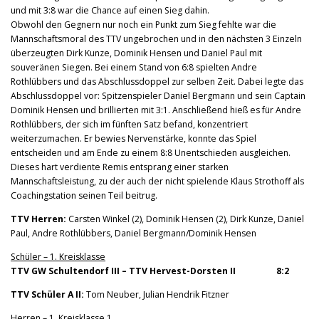
und mit 3:8 war die Chance auf einen Sieg dahin.
Obwohl den Gegnern nur noch ein Punkt zum Sieg fehlte war die
Mannschaftsmoral des TTV ungebrochen und in den nächsten 3 Einzeln
überzeugten Dirk Kunze, Dominik Hensen und Daniel Paul mit
souveränen Siegen. Bei einem Stand von 6:8 spielten Andre
Rothlübbers und das Abschlussdoppel zur selben Zeit. Dabei legte das
Abschlussdoppel vor: Spitzenspieler Daniel Bergmann und sein Captain
Dominik Hensen und brillierten mit 3:1. Anschließend hieß es für Andre
Rothlübbers, der sich im fünften Satz befand, konzentriert
weiterzumachen. Er bewies Nervenstärke, konnte das Spiel
entscheiden und am Ende zu einem 8:8 Unentschieden ausgleichen.
Dieses hart verdiente Remis entsprang einer starken
Mannschaftsleistung, zu der auch der nicht spielende Klaus Strothoff als
Coachingstation seinen Teil beitrug.
TTV Herren:
Carsten Winkel (2), Dominik Hensen (2), Dirk Kunze, Daniel
Paul, Andre Rothlübbers, Daniel Bergmann/Dominik Hensen
Schüler – 1. Kreisklasse
TTV GW Schultendorf III – TTV Hervest-Dorsten II 8:2
TTV Schüler A II:
Tom Neuber, Julian Hendrik Fitzner
Herren – 1. Kreisklasse 1