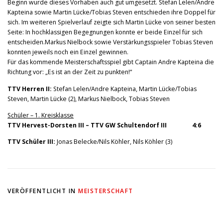
Beginn wurde dieses Vorhaben auch gut umgesetzt. Stefan Lelen/Andre
Kapteina sowie Martin Lücke/Tobias Steven entschieden ihre Doppel für
sich. Im weiteren Spielverlauf zeigte sich Martin Lücke von seiner besten
Seite: In hochklassigen Begegnungen konnte er beide Einzel für sich
entscheiden.Markus Nielbock sowie Verstärkungsspieler Tobias Steven
konnten jeweils noch ein Einzel gewinnen.
Für das kommende Meisterschaftsspiel gibt Captain Andre Kapteina die
Richtung vor: „Es ist an der Zeit zu punkten!“
TTV Herren II:
Stefan Lelen/Andre Kapteina, Martin Lücke/Tobias
Steven, Martin Lücke (2), Markus Nielbock, Tobias Steven
Schüler – 1. Kreisklasse
TTV Hervest-Dorsten III – TTV GW Schultendorf III 4:6
TTV Schüler III:
Jonas Belecke/Nils Köhler, Nils Köhler (3)
VERÖFFENTLICHT IN
MEISTERSCHAFT