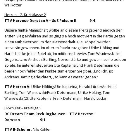
Wallkötter
Herren – 2. Kreisklasse 2
TTV Hervest-Dorsten V – SuS Polsum II 9:4
Unsere fünfte Mannschaft wollte an diesem Freitagabend endlich den
ersten Sieg einfahren und so ging sie hoch motiviert in die Partie gegen
einen Mitbewerber um den Klassenerhalt. Die Doppel wurden
souverän gewonnen. Im oberen Paarkreuz gaben Ulrike Hölting und
Harald Lücke je ein Spiel ab, im mittleren bewies Tom Wisniewski, im
Gegensatz zu Andreas Bartling, Nervenstärke und gewann seine beiden
Spiele. Im unteren steuerten Ute Kapteina und Frank Determann die
beiden noch fehlenden Punkte zum ersten Sieg bei. „Endlich“, ist
Andreas Bartling erleichtert, „so kann es weiter gehen.“
TTV Herren V:
Ulrike Hölting/Ute Kapteina, Harald Lücke/Andreas
Bartling, Tom Wisniewski/Frank Determann, Ulrike Hölting, Tom
Wisniewski (2), Ute Kapteina, Frank Determann, Harald Lücke
B-Schüler – Kreisliga 1
DC Dream Team Recklinghausen – TTV Hervest-
Dorsten 9:1
TTV B-Schüler:
Nils Köhler