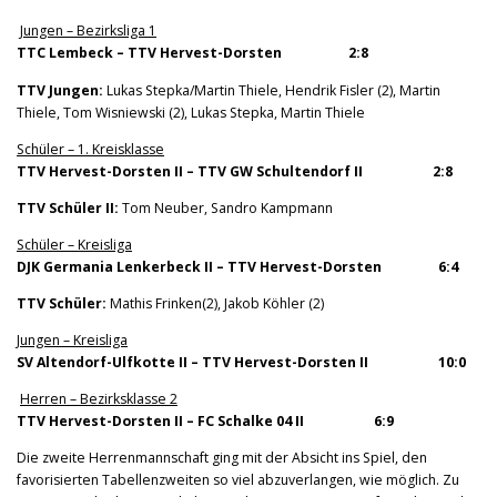
Jungen – Bezirksliga 1
TTC Lembeck – TTV Hervest-Dorsten 2:8
TTV Jungen:
Lukas Stepka/Martin Thiele, Hendrik Fisler (2), Martin
Thiele, Tom Wisniewski (2), Lukas Stepka, Martin Thiele
Schüler – 1. Kreisklasse
TTV Hervest-Dorsten II – TTV GW Schultendorf II 2:8
TTV Schüler II:
Tom Neuber, Sandro Kampmann
Schüler – Kreisliga
DJK Germania Lenkerbeck II – TTV Hervest-Dorsten 6:4
TTV Schüler:
Mathis Frinken(2), Jakob Köhler (2)
Jungen – Kreisliga
SV Altendorf-Ulfkotte II – TTV Hervest-Dorsten II 10:0
Herren – Bezirksklasse 2
TTV Hervest-Dorsten II – FC Schalke 04 II 6:9
Die zweite Herrenmannschaft ging mit der Absicht ins Spiel, den
favorisierten Tabellenzweiten so viel abzuverlangen, wie möglich. Zu