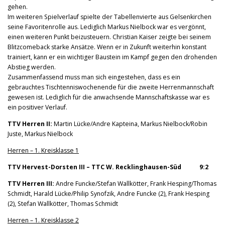
gehen.
Im weiteren Spielverlauf spielte der Tabellenvierte aus Gelsenkirchen
seine Favoritenrolle aus. Lediglich Markus Nielbock war es vergönnt,
einen weiteren Punkt beizusteuern. Christian Kaiser zeigte bei seinem
Blitzcomeback starke Ansätze. Wenn er in Zukunft weiterhin konstant
trainiert, kann er ein wichtiger Baustein im Kampf gegen den drohenden
Abstieg werden.
Zusammenfassend muss man sich eingestehen, dass es ein
gebrauchtes Tischtenniswochenende für die zweite Herrenmannschaft
gewesen ist. Lediglich für die anwachsende Mannschaftskasse war es
ein positiver Verlauf.
TTV Herren II:
Martin Lücke/Andre Kapteina, Markus Nielbock/Robin
Juste, Markus Nielbock
Herren – 1. Kreisklasse 1
TTV Hervest-Dorsten III – TTC W. Recklinghausen-Süd 9:2
TTV Herren III:
Andre Funcke/Stefan Wallkötter, Frank Hesping/Thomas
Schmidt, Harald Lücke/Philip Synofzik, Andre Funcke (2), Frank Hesping
(2), Stefan Wallkötter, Thomas Schmidt
Herren – 1. Kreisklasse 2