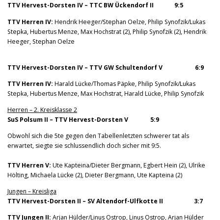
TTV Hervest-Dorsten IV – TTC BW Ückendorf II 9:5
TTV Herren IV:
Hendrik Heeger/Stephan Oelze, Philip Synofzik/Lukas
Stepka, Hubertus Menze, Max Hochstrat (2), Philip Synofzik (2), Hendrik
Heeger, Stephan Oelze
TTV Hervest-Dorsten IV – TTV GW Schultendorf V 6:9
TTV Herren IV:
Harald Lücke/Thomas Päpke, Philip Synofzik/Lukas
Stepka, Hubertus Menze, Max Hochstrat, Harald Lücke, Philip Synofzik
Herren – 2. Kreisklasse 2
SuS Polsum II – TTV Hervest-Dorsten V 5:9
Obwohl sich die 5te gegen den Tabellenletzten schwerer tat als
erwartet, siegte sie schlussendlich doch sicher mit 9:5.
TTV Herren V:
Ute Kapteina/Dieter Bergmann, Egbert Hein (2), Ulrike
Hölting, Michaela Lücke (2), Dieter Bergmann, Ute Kapteina (2)
Jungen – Kreisliga
TTV Hervest-Dorsten II – SV Altendorf-Ulfkotte II 3:7
TTV Jungen II:
Arjan Hülder/Linus Ostrop, Linus Ostrop, Arjan Hülder