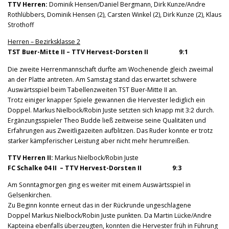
TTV Herren:
Dominik Hensen/Daniel Bergmann, Dirk Kunze/Andre
Rothlübbers, Dominik Hensen (2), Carsten Winkel (2), Dirk Kunze (2), Klaus
Strothoff
Herren – Bezirksklasse 2
TST Buer-Mitte II – TTV Hervest-Dorsten II 9:1
Die zweite Herrenmannschaft durfte am Wochenende gleich zweimal
an der Platte antreten. Am Samstag stand das erwartet schwere
Auswärtsspiel beim Tabellenzweiten TST Buer-Mitte II an.
Trotz einiger knapper Spiele gewannen die Hervester lediglich ein
Doppel. Markus Nielbock/Robin Juste setzten sich knapp mit 3:2 durch.
Ergänzungsspieler Theo Budde ließ zeitweise seine Qualitäten und
Erfahrungen aus Zweitligazeiten aufblitzen. Das Ruder konnte er trotz
starker kämpferischer Leistung aber nicht mehr herumreißen.
TTV Herren II:
Markus Nielbock/Robin Juste
FC Schalke 04 II – TTV Hervest-Dorsten II 9:3
Am Sonntagmorgen ging es weiter mit einem Auswärtsspiel in
Gelsenkirchen.
Zu Beginn konnte erneut das in der Rückrunde ungeschlagene
Doppel Markus Nielbock/Robin Juste punkten. Da Martin Lücke/Andre
Kapteina ebenfalls überzeugten, konnten die Hervester früh in Führung