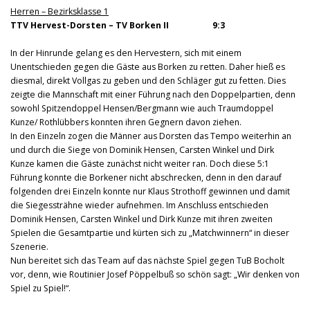
Herren – Bezirksklasse 1
TTV Hervest-Dorsten – TV Borken II 9:3
In der Hinrunde gelang es den Hervestern, sich mit einem
Unentschieden gegen die Gäste aus Borken zu retten. Daher hieß es
diesmal, direkt Vollgas zu geben und den Schläger gut zu fetten. Dies
zeigte die Mannschaft mit einer Führung nach den Doppelpartien, denn
sowohl Spitzendoppel Hensen/Bergmann wie auch Traumdoppel
Kunze/ Rothlübbers konnten ihren Gegnern davon ziehen.
In den Einzeln zogen die Männer aus Dorsten das Tempo weiterhin an
und durch die Siege von Dominik Hensen, Carsten Winkel und Dirk
Kunze kamen die Gäste zunächst nicht weiter ran. Doch diese 5:1
Führung konnte die Borkener nicht abschrecken, denn in den darauf
folgenden drei Einzeln konnte nur Klaus Strothoff gewinnen und damit
die Siegessträhne wieder aufnehmen. Im Anschluss entschieden
Dominik Hensen, Carsten Winkel und Dirk Kunze mit ihren zweiten
Spielen die Gesamtpartie und kürten sich zu „Matchwinnern“ in dieser
Szenerie.
Nun bereitet sich das Team auf das nächste Spiel gegen TuB Bocholt
vor, denn, wie Routinier Josef Pöppelbuß so schön sagt: „Wir denken von
Spiel zu Spiel!“.