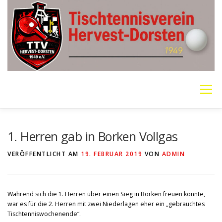
Zum
Inhalt
springen
Menü
VEREIN
MANNSCHAFTEN
JUGEND
1. Herren gab in Borken Vollgas
VERÖFFENTLICHT AM
19. FEBRUAR 2019
VON
ADMIN
PING PONG PARKINSON
GALERIE
LINKS
Während sich die 1. Herren über einen Sieg in Borken freuen konnte,
SOCIAL MEDIA
TT-NEWS
WER SPIELT HEUTE?
war es für die 2. Herren mit zwei Niederlagen eher ein „gebrauchtes
Tischtenniswochenende“.