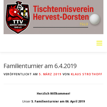
Zum
Inhalt
springen
Menü
VEREIN
MANNSCHAFTEN
JUGEND
Familienturnier am 6.4.2019
VERÖFFENTLICHT AM
5. MÄRZ 2019
VON
KLAUS STROTHOFF
PING PONG PARKINSON
GALERIE
LINKS
Herzlich Willkommen!
SOCIAL MEDIA
TT-NEWS
WER SPIELT HEUTE?
Unser
5.
Familienturnier am 06. April 2019