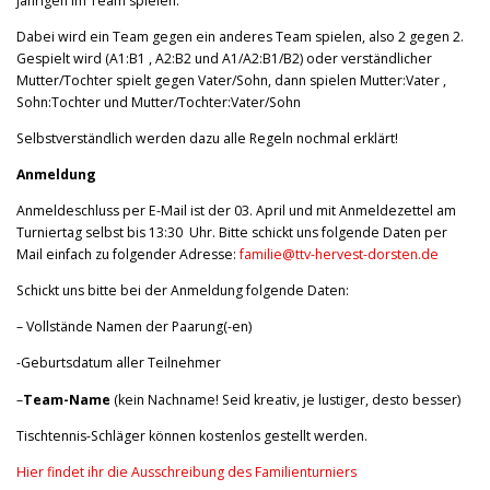
jährigen im Team spielen.
Dabei wird ein Team gegen ein anderes Team spielen, also 2 gegen 2.
Gespielt wird (A1:B1 , A2:B2 und A1/A2:B1/B2) oder verständlicher
Mutter/Tochter spielt gegen Vater/Sohn, dann spielen Mutter:Vater ,
Sohn:Tochter und Mutter/Tochter:Vater/Sohn
Selbstverständlich werden dazu alle Regeln nochmal erklärt!
Anmeldung
Anmeldeschluss per E-Mail ist der 03. April und mit Anmeldezettel am
Turniertag selbst bis 13:30 Uhr. Bitte schickt uns folgende Daten per
Mail einfach zu folgender Adresse:
familie@ttv-hervest-dorsten.de
Schickt uns bitte bei der Anmeldung folgende Daten:
– Vollstände Namen der Paarung(-en)
-Geburtsdatum aller Teilnehmer
–
Team-Name
(kein Nachname! Seid kreativ, je lustiger, desto besser)
Tischtennis-Schläger können kostenlos gestellt werden.
Hier findet ihr die Ausschreibung des Familienturniers