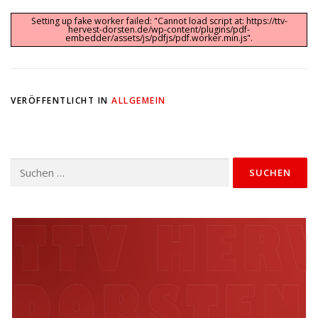
Setting up fake worker failed: "Cannot load script at: https://ttv-
hervest-dorsten.de/wp-content/plugins/pdf-
embedder/assets/js/pdfjs/pdf.worker.min.js".
VERÖFFENTLICHT IN
ALLGEMEIN
Suchen
nach: