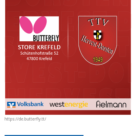
https://de.butterfly.tt/