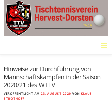
Zum
Inhalt
springen
Menü
VEREIN
MANNSCHAFTEN
JUGEND
Hinweise zur Durchführung von
Mannschaftskämpfen in der Saison
2020/21 des WTTV
PING PONG PARKINSON
GALERIE
LINKS
VERÖFFENTLICHT AM
23. AUGUST 2020
VON
KLAUS
STROTHOFF
SOCIAL MEDIA
TT-NEWS
WER SPIELT HEUTE?