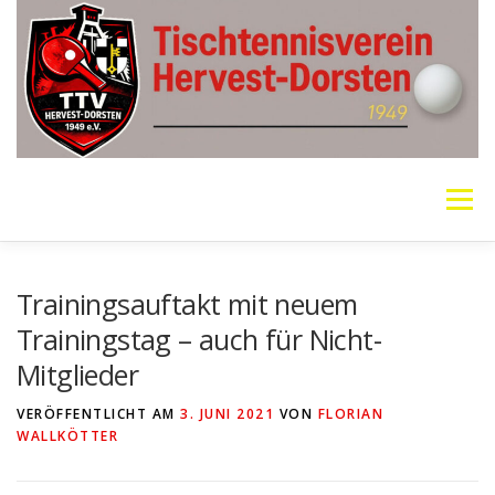
Zum
Inhalt
springen
Menü
VEREIN
MANNSCHAFTEN
JUGEND
Trainingsauftakt mit neuem
Trainingstag – auch für Nicht-
Mitglieder
PING PONG PARKINSON
GALERIE
LINKS
VERÖFFENTLICHT AM
3. JUNI 2021
VON
FLORIAN
WALLKÖTTER
SOCIAL MEDIA
TT-NEWS
WER SPIELT HEUTE?