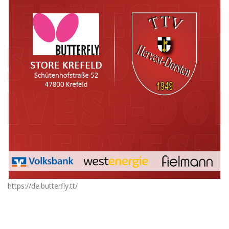
https://de.butterfly.tt/