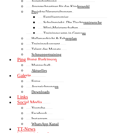
Jugendordnung
Ansprechpartner für das Kindeswohl
Projekte/Veranstaltungen
Familienturnier
Schulprojekt: Die Tischtenniswoche
Mini-Meisterschaften
Trainingscamp in Grenzau
Hallenaufsicht & Fahrerplan
Trainingskonzept
Talent des Monats
Schnuppertraining
Ping Pong Parkinson
Mannschaft
Aktuelles
Galerie
Fotos
Auszeichnungen
Downloads
Links
Social Media
Youtube
Facebook
Instagram
WhatsApp Kanal
TT-News