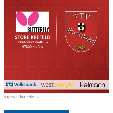
https://de.butterfly.tt/