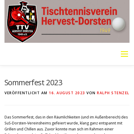
Zum
Inhalt
springen
Menü
VEREIN
MANNSCHAFTEN
JUGEND
Sommerfest 2023
VERÖFFENTLICHT AM
16. AUGUST 2023
VON
RALPH STENZEL
PING PONG PARKINSON
GALERIE
LINKS
Das Sommerfest, das in den Räumlichkeiten (und im Außenbereich) des
SOCIAL MEDIA
TT-NEWS
WER SPIELT HEUTE?
SuS-Dorsten-Vereinsheims gefeiert wurde, klang ganz entspannt mit
Grillen und Chillen aus. Zuvor konnte man sich im Rahmen einer