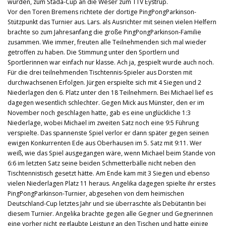
wurden, zum Stada-Cup an die Weser zum TTV Eystrup.
Vor den Toren Bremens richtete der dortige PingPongParkinson-
Stützpunkt das Turnier aus. Lars. als Ausrichter mit seinen vielen Helfern
brachte so zum Jahresanfang die große PingPongParkinson-Familie
zusammen. Wie immer, freuten alle Teilnehmenden sich mal wieder
getroffen zu haben. Die Stimmung unter den Sportlern und
Sportlerinnen war einfach nur klasse. Ach ja, gespielt wurde auch noch.
Für die drei teilnehmenden Tischtennis-Spieler aus Dorsten mit
durchwachsenen Erfolgen. Jürgen erspielte sich mit 4 Siegen und 2
Niederlagen den 6. Platz unter den 18 Teilnehmern. Bei Michael lief es
dagegen wesentlich schlechter. Gegen Mick aus Münster, den er im
November noch geschlagen hatte, gab es eine unglückliche 1:3
Niederlage, wobei Michael im zweiten Satz noch eine 9:5 Führung
verspielte. Das spannenste Spiel verlor er dann später gegen seinen
ewigen Konkurrenten Ede aus Oberhausen im 5. Satz mit 9:11. Wer
weiß, wie das Spiel ausgegangen wäre, wenn Michael beim Stande von
6:6 im letzten Satz seine beiden Schmetterbälle nicht neben den
Tischtennistisch gesetzt hätte. Am Ende kam mit 3 Siegen und ebenso
vielen Niederlagen Platz 11 heraus. Angelika dagegen spielte ihr erstes
PingPongParkinson-Turnier, abgesehen von dem heimischen
Deutschland-Cup letztes Jahr und sie überraschte als Debütantin bei
diesem Turnier. Angelika brachte gegen alle Gegner und Gegnerinnen
eine vorher nicht geglaubte Leistung an den Tischen und hatte einige