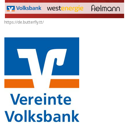
https://de.butterfly.tt/