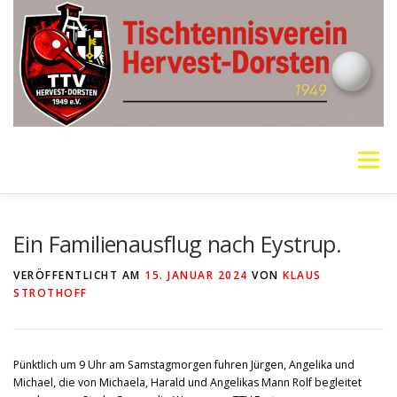
Zum
Inhalt
springen
Menü
VEREIN
MANNSCHAFTEN
JUGEND
Ein Familienausflug nach Eystrup.
VERÖFFENTLICHT AM
15. JANUAR 2024
VON
KLAUS
STROTHOFF
PING PONG PARKINSON
GALERIE
LINKS
SOCIAL MEDIA
TT-NEWS
WER SPIELT HEUTE?
Pünktlich um 9 Uhr am Samstagmorgen fuhren Jürgen, Angelika und
Michael, die von Michaela, Harald und Angelikas Mann Rolf begleitet