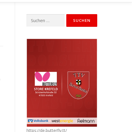
Suchen
nach:
n
https://de.butterfly.tt/