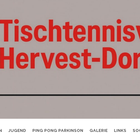
N
JUGEND
PING PONG PARKINSON
GALERIE
LINKS
SO