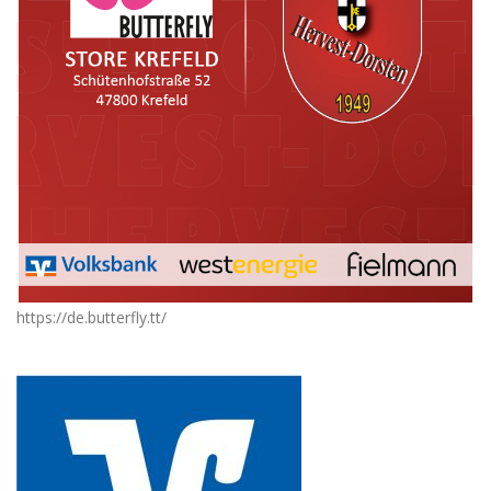
https://de.butterfly.tt/