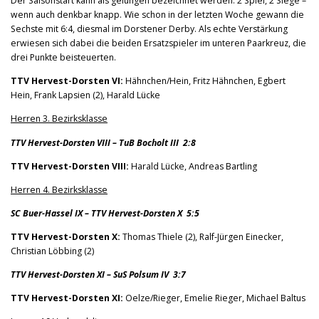
Der Saisonstart kann als gelungen bezeichnet werden: 2 Spiel, 2 Siege –
wenn auch denkbar knapp. Wie schon in der letzten Woche gewann die
Sechste mit 6:4, diesmal im Dorstener Derby. Als echte Verstärkung
erwiesen sich dabei die beiden Ersatzspieler im unteren Paarkreuz, die
drei Punkte beisteuerten.
TTV Hervest-Dorsten VI:
Hähnchen/Hein, Fritz Hähnchen, Egbert
Hein, Frank Lapsien (2), Harald Lücke
Herren 3. Bezirksklasse
TTV Hervest-Dorsten VIII – TuB Bocholt III 2:8
TTV Hervest-Dorsten VIII:
Harald Lücke, Andreas Bartling
Herren 4. Bezirksklasse
SC Buer-Hassel IX – TTV Hervest-Dorsten X 5:5
TTV Hervest-Dorsten X:
Thomas Thiele (2), Ralf-Jürgen Einecker,
Christian Löbbing (2)
TTV Hervest-Dorsten XI – SuS Polsum IV 3:7
TTV Hervest-Dorsten XI:
Oelze/Rieger, Emelie Rieger, Michael Baltus