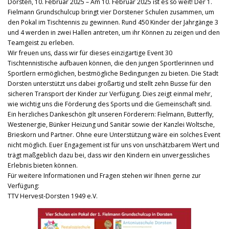
Dorsten, 10. Februar 2025 – Am 10. Februar 2025 ist es so weit! Der 1.
Fielmann Grundschulcup bringt vier Dorstener Schulen zusammen, um
den Pokal im Tischtennis zu gewinnen. Rund 450 Kinder der Jahrgänge 3
und 4 werden in zwei Hallen antreten, um ihr Können zu zeigen und den
Teamgeist zu erleben.
Wir freuen uns, dass wir für dieses einzigartige Event 30
Tischtennistische aufbauen können, die den jungen Sportlerinnen und
Sportlern ermöglichen, bestmögliche Bedingungen zu bieten. Die Stadt
Dorsten unterstützt uns dabei großartig und stellt zehn Busse für den
sicheren Transport der Kinder zur Verfügung. Dies zeigt einmal mehr,
wie wichtig uns die Förderung des Sports und die Gemeinschaft sind.
Ein herzliches Dankeschön gilt unseren Förderern: Fielmann, Butterfly,
Westenergie, Bünker Heizung und Sanitär sowie der Kanzlei Woltsche,
Brieskorn und Partner. Ohne eure Unterstützung wäre ein solches Event
nicht möglich. Euer Engagement ist für uns von unschätzbarem Wert und
trägt maßgeblich dazu bei, dass wir den Kindern ein unvergessliches
Erlebnis bieten können.
Für weitere Informationen und Fragen stehen wir Ihnen gerne zur
Verfügung:
TTV Hervest-Dorsten 1949 e.V.