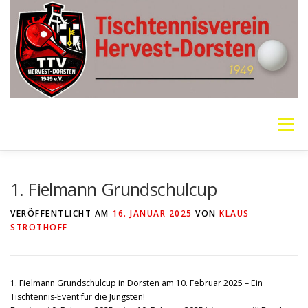
Zum
Inhalt
springen
Menü
VEREIN
MANNSCHAFTEN
JUGEND
1. Fielmann Grundschulcup
VERÖFFENTLICHT AM
16. JANUAR 2025
VON
KLAUS
STROTHOFF
PING PONG PARKINSON
GALERIE
LINKS
SOCIAL MEDIA
TT-NEWS
WER SPIELT HEUTE?
1. Fielmann Grundschulcup in Dorsten am 10. Februar 2025 – Ein
Tischtennis-Event für die Jüngsten!