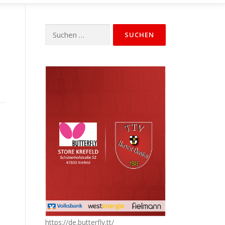
Suchen
nach:
https://de.butterfly.tt/