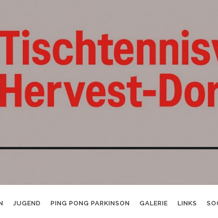
N
JUGEND
PING PONG PARKINSON
GALERIE
LINKS
SO