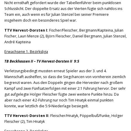
Nicht ernsthaft gefordert wurde der Tabellenführer beim punktlosen
Schlusslicht. Der doppelte Ersatz aus der Vierten fügte sich nahtlos ins
Team ein, auch wenn es für Julian Stenzel bei seiner Premiere
insgeheim doch ein besonderes Spiel war.
TTV Hervest-Dorsten I:
Fischer/Fleischer, Bergmann/Kapteina, Julian
Fischer, Lauri Menze (2), Björn Fleischer, Daniel Bergmann, Julian Stenzel,
André Kapteina
Erwachsene 1. Bezirksliga
TB Beckhausen II – TV Hervest-Dorsten II 9:5
Verletzungsbedingt mussten erneut Spieler aus der 3. und 4.
Mannschaft aushelfen, so dass die Siegchancen von vornherein ziemlich
begrenzt waren. Aus den Doppeln gingen die Hervester nach großem
Kampf und zwei Fünfsatzerfolgen mit einer 2:1 Führung hervor. Der sehr
gut aufgelegte Holger Fleischer fügte zwei weitere Punkte hinzu. Da
aber nach einer 4:2-Führung nur noch Tim Hnatyk einmal punkten
konnte, war letztlich die 5:9-Niederlage besiegelt.
TTV Hervest-Dorsten II:
Fleischer/Hnatyk, Pöppelbuß/Funke, Holger
Fleischer (2), Tim Hnatyk