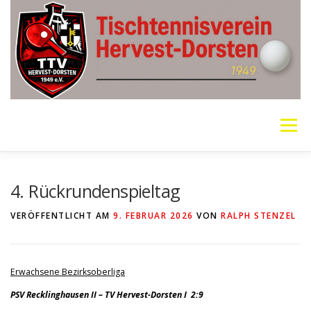
Zum
Inhalt
springen
Menü
VEREIN
MANNSCHAFTEN
JUGEND
4. Rückrundenspieltag
VERÖFFENTLICHT AM
9. FEBRUAR 2026
VON
RALPH STENZEL
PING PONG PARKINSON
GALERIE
LINKS
Erwachsene Bezirksoberliga
SOCIAL MEDIA
TT-NEWS
WER SPIELT HEUTE?
PSV Recklinghausen II – TV Hervest-Dorsten I 2:9