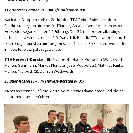
Erwachsene 2. Bezirksliga
TTV Hervest-Dorsten III – DJK VfL Billerbeck 9:6
Nach den Doppeln hieß es 2:1 für den TTV. Beide Spiele im oberen
Paarkreuz sorgten für eine 4:1 Führung. Anschließend brachten es die
Hervester sogar zu einer 6:2 Führung. Die Gäste steckten allerdings
nicht auf und verkürzten auf 5:6. Danach ließen die TTVer aber nur noch
einen Gegenpunkt zu und siegten schließlich mit 9:6 Punkten, womit der
3. Tabellenplatz gefestigt wurde.
TTV Hervest-Dorsten III:
Klümper/Nielbock, Pöppelbuß/Weckwerth,
Marcus Gehrmann, Markus Klümper, Josef Pöppelbuß, Matthias Funke,
Markus Nielbock (2), Damian Weckwerth
SC Buer-Hassel IV – TTV Hervest-Dorsten IV 3:9
Nichts anbrennen ließ die Vierte beim Abstiegskandidaten und bleibt
Rückrundentabellenführer.