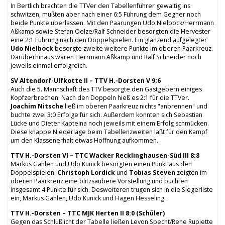
In Bertlich brachten die TTVer den Tabellenführer gewaltig ins
schwitzen, mußten aber nach einer 6:5 Führung dem Gegner noch
beide Punkte überlassen. Mit den Paarungen Udo Nielbock/Herrmann
Aßkamp sowie Stefan Oelze/Ralf Schneider besorgten die Hervester
eine 2:1 Führung nach den Doppelspielen. Ein glänzend aufgelegter
Udo Nielbock
besorgte zweite weitere Punkte im oberen Paarkreuz.
Darüberhinaus waren Herrmann Aßkamp und Ralf Schneider noch
jeweils einmal erfolgreich.
SV Altendorf-Ulfkotte II – TTV H.-Dorsten V 9:6
Auch die 5. Mannschaft des TTV besorgte den Gastgebern einiges
Kopfzerbrechen. Nach den Doppeln hieß es 2:1 für die TTVer.
Joachim Nitsche
ließ im oberen Paarkreuz nichts "anbrennen" und
buchte zwei 3:0 Erfolge für sich. Außerdem konnten sich Sebastian
Lücke und Dieter Kapteina noch jeweils mit einem Erfolg schmücken.
Diese knappe Niederlage beim Tabellenzweiten läßt für den Kampf
um den Klassenerhalt etwas Hoffnung aufkommen.
TTV H.-Dorsten VI – TTC Wacker Recklinghausen-Süd III 8:8
Markus Gahlen und Udo Kunick besorgten einen Punkt aus den
Doppelspielen.
Christoph Lordick
und
Tobias Steven
zeigten im
oberen Paarkreuz eine blitzsaubere Vorstellung und buchten
insgesamt 4 Punkte für sich. Desweiteren trugen sich in die Siegerliste
ein, Markus Gahlen, Udo Kunick und Hagen Hesseling.
TTV H.-Dorsten – TTC MJK Herten II 8:0 (Schüler)
Gegen das Schlußlicht der Tabelle ließen Levon Specht/Rene Rupiette