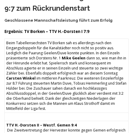
9:7 zum Rückrundenstart
Geschlossene Mannschaftsleistung führt zum Erfolg
Ergebnis: TV Borken – TTV H.-Dorsten I 7:9
Beim Tabellensechsten TV Borken sah es allerdings nach den
Eingangsdoppeln für die Kanalstädter noch nicht so positiv aus.
Lediglich die Paarung Geelen/Duve konnte punkten. In den Einzeln
präsentierte sich Dorstens Nr. 1
Mike Geelen
dann so, wie man ihn in
der Hinrunde erlebt hat. Spielerisch stark und konsequent im
Abschluss agierte er in seinen Einzeln und steuerte so zwei wichtige
Zähler bei. Ebenfalls doppelt erfolgreich war an diesem Sonntag
Carsten Winkel
im mittleren Paarkreuz. Die weiteren Einzelerfolge
zur 8:7 Führung steuerten Martin Duve, Tobias Hemmerling und Stefan
Hülder bei. Die Zuschauer sahen danach ein hochklassiges
Abschlussdoppel, in der Geelen/Duve glücklich aber verdient mit 3:2
die Oberhand behielt. Dank der gleichzeitigen Niederlagen der
Konkurrenz setzen sich die Mannen um Klaus Strothoff damit im
Mittelfeld der Liga fest.
TTV H.-Dorsten II – Westf. Gemen 9:4
Die Zweitvertretung der Hervester konnte gegen Gemen erfolgreich