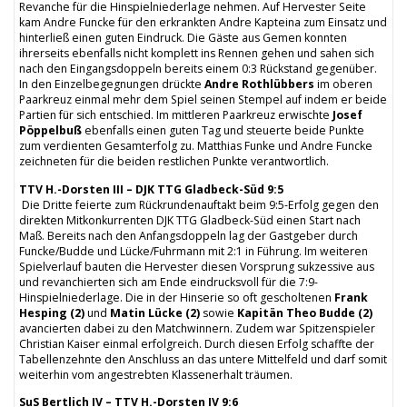
Revanche für die Hinspielniederlage nehmen. Auf Hervester Seite
kam Andre Funcke für den erkrankten Andre Kapteina zum Einsatz und
hinterließ einen guten Eindruck. Die Gäste aus Gemen konnten
ihrerseits ebenfalls nicht komplett ins Rennen gehen und sahen sich
nach den Eingangsdoppeln bereits einem 0:3 Rückstand gegenüber.
In den Einzelbegegnungen drückte
Andre Rothlübbers
im oberen
Paarkreuz einmal mehr dem Spiel seinen Stempel auf indem er beide
Partien für sich entschied. Im mittleren Paarkreuz erwischte
Josef
Pöppelbuß
ebenfalls einen guten Tag und steuerte beide Punkte
zum verdienten Gesamterfolg zu. Matthias Funke und Andre Funcke
zeichneten für die beiden restlichen Punkte verantwortlich.
TTV H.-Dorsten III – DJK TTG Gladbeck-Süd 9:5
Die Dritte feierte zum Rückrundenauftakt beim 9:5-Erfolg gegen den
direkten Mitkonkurrenten DJK TTG Gladbeck-Süd einen Start nach
Maß. Bereits nach den Anfangsdoppeln lag der Gastgeber durch
Funcke/Budde und Lücke/Fuhrmann mit 2:1 in Führung. Im weiteren
Spielverlauf bauten die Hervester diesen Vorsprung sukzessive aus
und revanchierten sich am Ende eindrucksvoll für die 7:9-
Hinspielniederlage. Die in der Hinserie so oft gescholtenen
Frank
Hesping (2)
und
Matin Lücke (2)
sowie
Kapitän Theo Budde (2)
avancierten dabei zu den Matchwinnern. Zudem war Spitzenspieler
Christian Kaiser einmal erfolgreich. Durch diesen Erfolg schaffte der
Tabellenzehnte den Anschluss an das untere Mittelfeld und darf somit
weiterhin vom angestrebten Klassenerhalt träumen.
SuS Bertlich IV – TTV H.-Dorsten IV 9:6