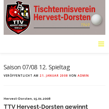
Zum
Inhalt
springen
Menü
VEREIN
MANNSCHAFTEN
JUGEND
Saison 07/08 12. Spieltag
VERÖFFENTLICHT AM
21. JANUAR 2008
VON
ADMIN
PING PONG PARKINSON
GALERIE
LINKS
Hervest-Dorsten, 15.01.2008
SOCIAL MEDIA
TT-NEWS
WER SPIELT HEUTE?
TTV Hervest-Dorsten gewinnt