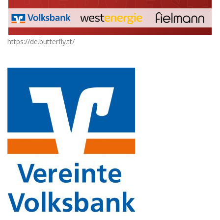
https://de.butterfly.tt/