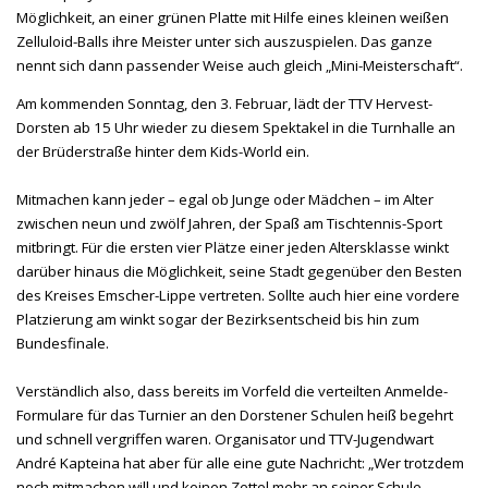
Möglichkeit, an einer grünen Platte mit Hilfe eines kleinen weißen
Zelluloid-Balls ihre Meister unter sich auszuspielen. Das ganze
nennt sich dann passender Weise auch gleich „Mini-Meisterschaft“.
Am kommenden Sonntag, den 3. Februar, lädt der TTV Hervest-
Dorsten ab 15 Uhr wieder zu diesem Spektakel in die Turnhalle an
der Brüderstraße hinter dem Kids-World ein.
Mitmachen kann jeder – egal ob Junge oder Mädchen – im Alter
zwischen neun und zwölf Jahren, der Spaß am Tischtennis-Sport
mitbringt. Für die ersten vier Plätze einer jeden Altersklasse winkt
darüber hinaus die Möglichkeit, seine Stadt gegenüber den Besten
des Kreises Emscher-Lippe vertreten. Sollte auch hier eine vordere
Platzierung am winkt sogar der Bezirksentscheid bis hin zum
Bundesfinale.
Verständlich also, dass bereits im Vorfeld die verteilten Anmelde-
Formulare für das Turnier an den Dorstener Schulen heiß begehrt
und schnell vergriffen waren. Organisator und TTV-Jugendwart
André Kapteina hat aber für alle eine gute Nachricht: „Wer trotzdem
noch mitmachen will und keinen Zettel mehr an seiner Schule