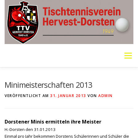
Zum
Inhalt
springen
Menü
VEREIN
MANNSCHAFTEN
JUGEND
Minimeisterschaften 2013
VERÖFFENTLICHT AM
31. JANUAR 2013
VON
ADMIN
PING PONG PARKINSON
GALERIE
LINKS
Dorstener Minis ermitteln ihre Meister
SOCIAL MEDIA
TT-NEWS
WER SPIELT HEUTE?
H.-Dorsten den 31.01.2013
Einmal pro Jahr bekommen Dorstens Schülerinnen und Schüler die