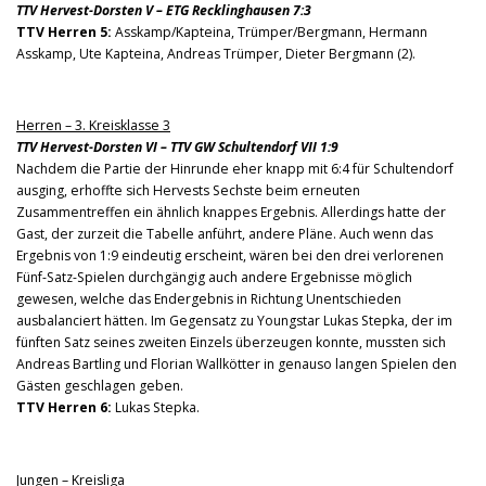
TTV Hervest-Dorsten V – ETG Recklinghausen 7:3
TTV Herren 5:
Asskamp/Kapteina, Trümper/Bergmann, Hermann
Asskamp, Ute Kapteina, Andreas Trümper, Dieter Bergmann (2).
Herren – 3. Kreisklasse 3
TTV Hervest-Dorsten VI – TTV GW Schultendorf VII 1:9
Nachdem die Partie der Hinrunde eher knapp mit 6:4 für Schultendorf
ausging, erhoffte sich Hervests Sechste beim erneuten
Zusammentreffen ein ähnlich knappes Ergebnis. Allerdings hatte der
Gast, der zurzeit die Tabelle anführt, andere Pläne. Auch wenn das
Ergebnis von 1:9 eindeutig erscheint, wären bei den drei verlorenen
Fünf-Satz-Spielen durchgängig auch andere Ergebnisse möglich
gewesen, welche das Endergebnis in Richtung Unentschieden
ausbalanciert hätten. Im Gegensatz zu Youngstar Lukas Stepka, der im
fünften Satz seines zweiten Einzels überzeugen konnte, mussten sich
Andreas Bartling und Florian Wallkötter in genauso langen Spielen den
Gästen geschlagen geben.
TTV Herren 6:
Lukas Stepka.
Jungen – Kreisliga