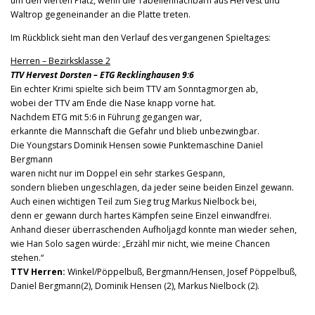
um den vierten Platz, wenn die Tabellennachbarn aus Hervest und
Waltrop gegeneinander an die Platte treten.
Im Rückblick sieht man den Verlauf des vergangenen Spieltages:
Herren – Bezirksklasse 2
TTV Hervest Dorsten – ETG Recklinghausen 9:6
Ein echter Krimi spielte sich beim TTV am Sonntagmorgen ab,
wobei der TTV am Ende die Nase knapp vorne hat.
Nachdem ETG mit 5:6 in Führung gegangen war,
erkannte die Mannschaft die Gefahr und blieb unbezwingbar.
Die Youngstars Dominik Hensen sowie Punktemaschine Daniel
Bergmann
waren nicht nur im Doppel ein sehr starkes Gespann,
sondern blieben ungeschlagen, da jeder seine beiden Einzel gewann.
Auch einen wichtigen Teil zum Sieg trug Markus Nielbock bei,
denn er gewann durch hartes Kämpfen seine Einzel einwandfrei.
Anhand dieser überraschenden Aufholjagd konnte man wieder sehen,
wie Han Solo sagen würde: „Erzähl mir nicht, wie meine Chancen
stehen.“
TTV Herren:
Winkel/Pöppelbuß, Bergmann/Hensen, Josef Pöppelbuß,
Daniel Bergmann(2), Dominik Hensen (2), Markus Nielbock (2).