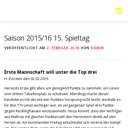
Zum
Inhalt
Menü
springen
VEREIN
MANNSCHAFTEN
JUGEND
Saison 2015/16 15. Spieltag
VERÖFFENTLICHT AM
2. FEBRUAR 2016
VON
ADMIN
PING PONG PARKINSON
GALERIE
LINKS
Erste Mannschaft will unter die Top drei
SOCIAL MEDIA
TT-NEWS
WER SPIELT HEUTE?
H.-Dorsten den 02.02.2016
Hervests Erste gibt alles, um genügend Punkte zu sammeln, um Lünen
vom dritten Tabellenplatz zu schubsen. Allerdings macht dieser
Kandidat es mit derzeit vier Punkten Vorsprung nicht leicht, weshalb es
für den TTV umso wichtiger war, im vergangenen Spiel drei Punkte
gegen Recklinghausen einzusammeln. Hinzu kommt, dass der Verfolger
aus Waltrop mit gleicher Punktanzahl den Hervestern direkt auf den
Fersen ist. Am kommenden Freitag entscheidet sich vorerst der Kampf