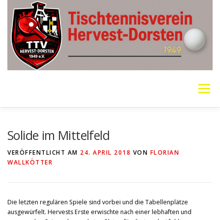
Zum
Inhalt
springen
Menü
VEREIN
MANNSCHAFTEN
JUGEND
Solide im Mittelfeld
VERÖFFENTLICHT AM
24. APRIL 2018
VON
FLORIAN
WALLKÖTTER
PING PONG PARKINSON
GALERIE
LINKS
SOCIAL MEDIA
TT-NEWS
WER SPIELT HEUTE?
Die letzten regulären Spiele sind vorbei und die Tabellenplätze
ausgewürfelt. Hervests Erste erwischte nach einer lebhaften und