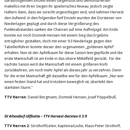
darauffolgenden Einzeln einen Gegenstoß und demonstrierten
makellos mit ihren Siegen ihr spielerisches Niveau. Jedoch zeigte
Haltern dann, dass sie zurecht ungeschlagen sind, und nahmen Hervest
den Aufwind. In den folgenden fünf Einzeln wurden die Dorstener von
Niederlagen geplagt und durch diese Vergrößerung des
Punkteabstandes sanken die Chancen auf eine Aufholjagd. Am Ende
konnte nur noch Dominik Hensen mit einem Sieg das Ergebnis
erträglicher gestalten, doch mit einer 9:3 Niederlage gegen den
Tabellenführer konnte dieser den sogenannten „goldenen Apfel“
erhalten. Nun ist der Apfelbaum für diese Saison leergepflückt und die
erste Mannschaft ist am Ende in das obere Mittelfeld gerückt. Für die
nächste Saison wird die Mannschaft mit einem größeren Korb
zurückkehren, um noch mehr Äpfel als dieses Jahr zu verzehren. Denn
für die erste Mannschaft gilt dasselbe wie für den Apfelbaum: „Nur wer
einen festen Stand hat und trotzdem beweglich ist, überlebt den
stärksten Sturm.“
TTV Herren:
Daniel Bergmann, Dominik Hensen, Josef Pöppelbuß.
SV Altendorf-Ulfkotte – TTV Hervest-Dorsten II 3:9
TTV Herren 2:
Strothoff/Lelen, Kapteina/Lücke, Klaus-Peter Strothoff,