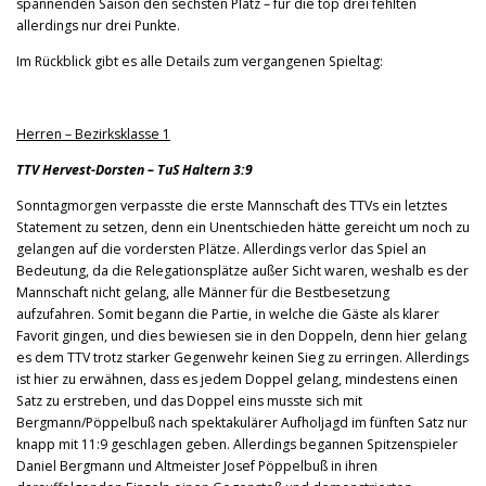
spannenden Saison den sechsten Platz – für die top drei fehlten
allerdings nur drei Punkte.
Im Rückblick gibt es alle Details zum vergangenen Spieltag:
Herren – Bezirksklasse 1
TTV Hervest-Dorsten – TuS Haltern 3:9
Sonntagmorgen verpasste die erste Mannschaft des TTVs ein letztes
Statement zu setzen, denn ein Unentschieden hätte gereicht um noch zu
gelangen auf die vordersten Plätze. Allerdings verlor das Spiel an
Bedeutung, da die Relegationsplätze außer Sicht waren, weshalb es der
Mannschaft nicht gelang, alle Männer für die Bestbesetzung
aufzufahren. Somit begann die Partie, in welche die Gäste als klarer
Favorit gingen, und dies bewiesen sie in den Doppeln, denn hier gelang
es dem TTV trotz starker Gegenwehr keinen Sieg zu erringen. Allerdings
ist hier zu erwähnen, dass es jedem Doppel gelang, mindestens einen
Satz zu erstreben, und das Doppel eins musste sich mit
Bergmann/Pöppelbuß nach spektakulärer Aufholjagd im fünften Satz nur
knapp mit 11:9 geschlagen geben. Allerdings begannen Spitzenspieler
Daniel Bergmann und Altmeister Josef Pöppelbuß in ihren